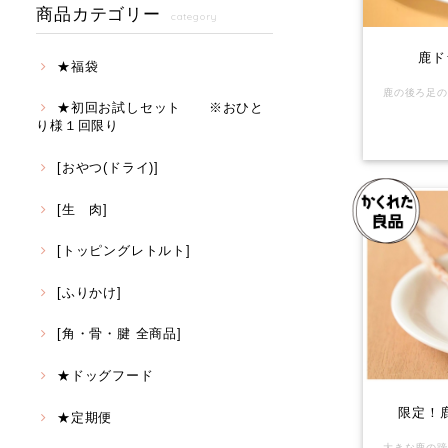
商品カテゴリー
category
鹿ド
★福袋
★初回お試しセット ※おひと
り様１回限り
[おやつ(ドライ)]
[生 肉]
[トッピングレトルト]
[ふりかけ]
[角・骨・腱 全商品]
★ドッグフード
限定！
★定期便