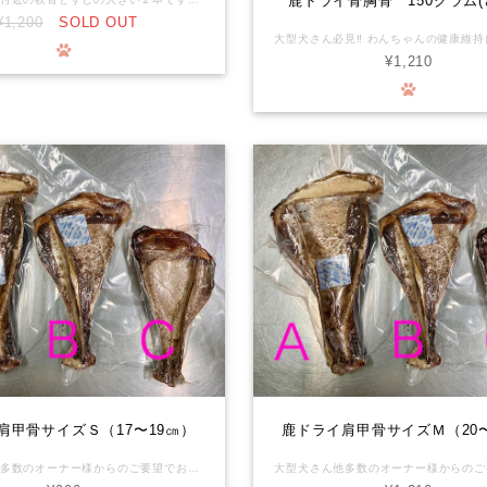
鹿ドライ骨胸骨 150グラム(
¥1,200
SOLD OUT
¥1,210
肩甲骨サイズＳ（17〜19㎝）
鹿ドライ肩甲骨サイズＭ（20〜
大型犬さん他多数のオーナー様からのご要望でお作りしました！ 一頭からたった２枚しかとれない肩甲骨を与えてあげて下さい。 獣毛が付着している場合があります。殺菌済みです。 当該商品は写真のＣです。 常温保存商品です。 ペットの歯の健康維持に欠かせない骨。大きい骨を与えてあげたいけど、生のままだと床が汚れます。ドライした鹿のボーンなら、匂いや汚れを気にせず与えてあげられます。 ＊写真はイメージです(正確な内容量、部位を表すものではりません)。 わたしたちの食卓に並ぶジビエ肉と同じ工房で、同じスタッフが、同じ個体から取り分けたお肉です。化学物質を摂るリスクがほぼゼロの環境で育った安心で安全なお肉が、ワンちゃんの生涯を守ります。 ◆鹿骨は硬いのでわんちゃんによっては鹿骨をかじる事で歯が破折したり、摩耗する恐れがあります。永久歯に生え変わり間もない時、わんちゃんの性格が何でも勢いよく噛む子など色々なケースがあります。 オーナー様の判断、又かかりつけの獣医師さんにご相談の上でご購入をご検討ください。 また、具体的な与え方や頻度等は、事前にかかりつけの獣医師さんに相談していただき、異常があれば直ちに使用を中止して診察を受けていただくなど、取扱いには十分ご注意ください。本品は自然界のものですので、硬さや大きさについても一つずつ個体差があり、必ずしも一定の品質を保証するものではありません。 万一、本品によってお客様の動物の歯が欠けたり折れたりした場合、その他お客様に何らかの損害が発生した場合でも、当社は一切責任を負わないものとします。 本品をご購入されるお客様には、上記を理解してあらかじめご承認いただいたものとみなします。ご購入・ご使用の際にはくれぐれもご注意くださいますようお願いいたします。