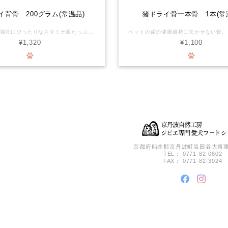
イ背骨 200グラム(常温品)
猪ドライ骨一本骨 1本(常
ペットの滋養強壮にぴったりなスタミナ源たっぷりの猪の背骨です。 ダイエット中のワンちゃんに最適！ 獣毛が付着している場合があります。殺菌済みです。 有害駆除捕獲した鹿や猪の利活用を始めました。頂いた命の形を山に棄てない、山の土壌汚染を防ぐお手伝いもできます。森の命をより良く循環できればの想いをお届けします。 化学物質を摂るリスクがほぼゼロの環境で育った新鮮なお肉が、ワンちゃんの生涯を守ります。 ◆鹿は硬いのでわんちゃんによっては骨をかじる事で歯が破折したり、摩耗する恐れがあります。永久歯に生え変わり間もない時、わんちゃんの性格が何でも勢いよく噛む子など色々なケースがあります。 オーナー様の判断、又かかりつけの獣医師さんにご相談の上でご購入をご検討ください。 また、具体的な与え方や頻度等は、事前にかかりつけの獣医師さんに相談していただき、異常があれば直ちに使用を中止して診察を受けていただくなど、取扱いには十分ご注意ください。本品は自然界のものですので、硬さや大きさについても一つずつ個体差があり、必ずしも一定の品質を保証するものではありません。 万一、本品によってお客様の動物の歯が欠けたり折れたりした場合、その他お客様に何らかの損害が発生した場合でも、当社は一切責任を負わないものとします。 本品をご購入されるお客様には、上記を理解してあらかじめご承認いただいたものとみなします。ご購入・ご使用の際にはくれぐれもご注意くださいますようお願いいたします。 ※このたび、これまで冷凍品として販売しておりました一部商品を、常温での販売に変更いたしました。 直射日光、高温多湿を避けて保管してください。 開封後は賞味期限に関わらずお早めにお召し上がりください。 開封後長期保存される場合は、冷凍保管をお勧めいたします。
¥1,320
¥1,100
京都府船井郡京丹波町塩田谷大将軍
TEL： 0771-82-0802
FAX： 0771-82-3024