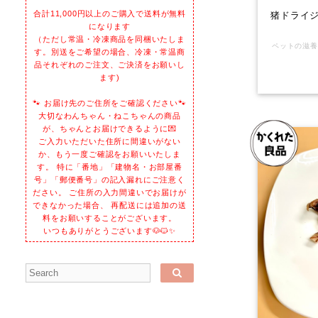
合計11,000円以上のご購入で送料が無料
猪ドライジ
になります
（ただし常温・冷凍商品を同梱いたしま
す。別送をご希望の場合、冷凍・常温商
品それぞれのご注文、ご決済をお願いし
ます)
🐾 お届け先のご住所をご確認ください🐾
大切なわんちゃん・ねこちゃんの商品
が、ちゃんとお届けできるように💌
ご入力いただいた住所に間違いがない
か、もう一度ご確認をお願いいたしま
す。 特に「番地」「建物名・お部屋番
号」「郵便番号」の記入漏れにご注意く
ださい。 ご住所の入力間違いでお届けが
できなかった場合、 再配送には追加の送
料をお願いすることがございます。
いつもありがとうございます🐶🐱✨