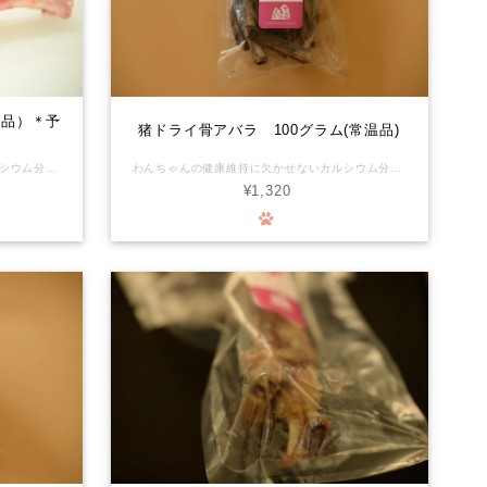
凍品）＊予
猪ドライ骨アバラ 100グラム(常温品)
わんちゃんの健康維持に欠かせないカルシウム分をサプリメントで補っていませんか？食事を通して得るカルシウムにワンちゃんも大満足です。 歯の健康維持にも効果的です。 お家でコラーゲンたっぷりのボーンブロススープを手作りできます！ わたしたちの食卓に並ぶジビエ肉と同じ工房で、同じスタッフが、同じ個体から取り分けたお肉です。化学物質を摂るリスクがほぼゼロの環境で育った安心で安全なお肉が、ワンちゃんの生涯を守ります。 ◆骨は硬いのでわんちゃんによっては骨をかじる事で歯が破折したり、摩耗する恐れがあります。永久歯に生え変わり間もない時、わんちゃんの性格が何でも勢いよく噛む子など色々なケースがあります。 オーナー様の判断、又かかりつけの獣医師さんにご相談の上でご購入をご検討ください。 また、具体的な与え方や頻度等は、事前にかかりつけの獣医師さんに相談していただき、異常があれば直ちに使用を中止して診察を受けていただくなど、取扱いには十分ご注意ください。本品は自然界のものですので、硬さや大きさについても一つずつ個体差があり、必ずしも一定の品質を保証するものではありません。 万一、本品によってお客様の動物の歯が欠けたり折れたりした場合、その他お客様に何らかの損害が発生した場合でも、当社は一切責任を負わないものとします。 本品をご購入されるお客様には、上記を理解してあらかじめご承認いただいたものとみなします。ご購入・ご使用の際にはくれぐれもご注意くださいますようお願いいたします。 【重要】予約制商品について 本商品は予約制商品のため、ご注文をいただいてからのご用意となります。 そのため、お支払い完了後から商品発送までにお時間をいただく場合がございます。 あらかじめご了承のうえ、ご注文ください。 ※ご注文に関するご注意 本商品は、他の商品と同時にご購入いただけません。 ご注文の際は、本商品のみをカートに入れてお手続きください。 万が一、他の商品と同時にご注文された場合は、本商品がご用意できてからの同梱発送となります。
わんちゃんの健康維持に欠かせないカルシウム分をサプリメントで補っていませんか？食事を通して得るカルシウムにワンちゃんも大満足です。 猪のアバラ骨は骨の中でも柔らかくささくれる心配なくあげられます。 獣毛が付着している場合があります。殺菌済みです。 有害駆除捕獲した鹿や猪の利活用を始めました。頂いた命の形を山に棄てない、山の土壌汚染を防ぐお手伝いもできます。森の命をより良く循環できればの想いをお届けします。 化学物質を摂るリスクがほぼゼロの環境で育った新鮮なお肉が、ワンちゃんの生涯を守ります。 ◆骨は硬いのでわんちゃんによっては骨をかじる事で歯が破折したり、摩耗する恐れがあります。永久歯に生え変わり間もない時、わんちゃんの性格が何でも勢いよく噛む子など色々なケースがあります。 オーナー様の判断、又かかりつけの獣医師さんにご相談の上でご購入をご検討ください。 また、具体的な与え方や頻度等は、事前にかかりつけの獣医師さんに相談していただき、異常があれば直ちに使用を中止して診察を受けていただくなど、取扱いには十分ご注意ください。本品は自然界のものですので、硬さや大きさについても一つずつ個体差があり、必ずしも一定の品質を保証するものではありません。 万一、本品によってお客様の動物の歯が欠けたり折れたりした場合、その他お客様に何らかの損害が発生した場合でも、当社は一切責任を負わないものとします。 本品をご購入されるお客様には、上記を理解してあらかじめご承認いただいたものとみなします。ご購入・ご使用の際にはくれぐれもご注意くださいますようお願いいたします。
¥1,320