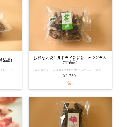
お得な大袋！鹿ドライ骨背骨 500グラム
常温品)
(常温品)
ペットの滋養強壮にぴったりなスタミナ源たっぷりの鹿の背骨です。 ダイエット中のワンちゃんに最適。 200gで約3〜5個入っています。 ＊写真はイメージです(正確な内容量、部位を表すものではりません)。 獣毛が付着している場合があります。殺菌済みです。 有害駆除捕獲した鹿や猪の利活用を始めました。頂いた命の形を山に棄てない、山の土壌汚染を防ぐお手伝いもできます。森の命をより良く循環できればの想いをお届けします。 化学物質を摂るリスクがほぼゼロの環境で育った新鮮なお肉が、ワンちゃんの生涯を守ります。 ◆鹿骨は硬いのでわんちゃんによっては鹿骨をかじる事で歯が破折したり、摩耗する恐れがあります。永久歯に生え変わり間もない時、わんちゃんの性格が何でも勢いよく噛む子など色々なケースがあります。 オーナー様の判断、又かかりつけの獣医師さんにご相談の上でご購入をご検討ください。 また、具体的な与え方や頻度等は、事前にかかりつけの獣医師さんに相談していただき、異常があれば直ちに使用を中止して診察を受けていただくなど、取扱いには十分ご注意ください。本品は自然界のものですので、硬さや大きさについても一つずつ個体差があり、必ずしも一定の品質を保証するものではありません。 万一、本品によってお客様の動物の歯が欠けたり折れたりした場合、その他お客様に何らかの損害が発生した場合でも、当社は一切責任を負わないものとします。 本品をご購入されるお客様には、上記を理解してあらかじめご承認いただいたものとみなします。ご購入・ご使用の際にはくれぐれもご注意くださいますようお願いいたします。 ※このたび、これまで冷凍品として販売しておりました一部商品を、常温での販売に変更いたしました。 直射日光、高温多湿を避けて保管してください。 開封後は賞味期限に関わらずお早めにお召し上がりください。 開封後長期保存される場合は、冷凍保管をお勧めいたします。
大型犬さん、多頭飼いのオーナー様からのご要望でお作りしました！ 500g入りだから安心して良いこたちのご褒美にご利用ください 獣毛が付着している場合があります。殺菌済みです。 ペットの滋養強壮にぴったりなスタミナ源たっぷりの鹿の背骨です。 ダイエット中のワンちゃんに最適。 200gで約3〜5個入っています。 ＊写真はイメージです(正確な内容量、部位を表すものではりません)。 有害駆除捕獲した鹿や猪の利活用を始めました。頂いた命の形を山に棄てない、山の土壌汚染を防ぐお手伝いもできます。森の命をより良く循環できればの想いをお届けします。 化学物質を摂るリスクがほぼゼロの環境で育った新鮮なお肉が、ワンちゃんの生涯を守ります。 ◆鹿骨は硬いのでわんちゃんによっては鹿骨をかじる事で歯が破折したり、摩耗する恐れがあります。永久歯に生え変わり間もない時、わんちゃんの性格が何でも勢いよく噛む子など色々なケースがあります。 オーナー様の判断、又かかりつけの獣医師さんにご相談の上でご購入をご検討ください。 また、具体的な与え方や頻度等は、事前にかかりつけの獣医師さんに相談していただき、異常があれば直ちに使用を中止して診察を受けていただくなど、取扱いには十分ご注意ください。本品は自然界のものですので、硬さや大きさについても一つずつ個体差があり、必ずしも一定の品質を保証するものではありません。 万一、本品によってお客様の動物の歯が欠けたり折れたりした場合、その他お客様に何らかの損害が発生した場合でも、当社は一切責任を負わないものとします。 本品をご購入されるお客様には、上記を理解してあらかじめご承認いただいたものとみなします。ご購入・ご使用の際にはくれぐれもご注意くださいますようお願いいたします。 ※このたび、これまで冷凍品として販売しておりました一部商品を、常温での販売に変更いたしました。 直射日光、高温多湿を避けて保管してください。 開封後は賞味期限に関わらずお早めにお召し上がりください。 開封後長期保存される場合は、冷凍保管をお勧めいたします。
¥2,750