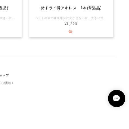
温品)
猪ドライ骨アキレス 1本(常温品)
ペットの歯の健康維持に欠かせない骨。大きい骨を与えてあげたいけど、生のままだと床が汚れます。ドライした猪のボーンなら、匂いや汚れを気にせず与えてあげられます。 有害駆除捕獲した鹿や猪の利活用を始めました。頂いた命の形を山に棄てない、山の土壌汚染を防ぐお手伝いもできます。森の命をより良く循環できればの想いをお届けします。 化学物質を摂るリスクがほぼゼロの環境で育った新鮮なお肉が、ワンちゃんの生涯を守ります。 ◆骨は硬いのでわんちゃんによっては骨をかじる事で歯が破折したり、摩耗する恐れがあります。永久歯に生え変わり間もない時、わんちゃんの性格が何でも勢いよく噛む子など色々なケースがあります。 オーナー様の判断、又かかりつけの獣医師さんにご相談の上でご購入をご検討ください。 また、具体的な与え方や頻度等は、事前にかかりつけの獣医師さんに相談していただき、異常があれば直ちに使用を中止して診察を受けていただくなど、取扱いには十分ご注意ください。本品は自然界のものですので、硬さや大きさについても一つずつ個体差があり、必ずしも一定の品質を保証するものではありません。 万一、本品によってお客様の動物の歯が欠けたり折れたりした場合、その他お客様に何らかの損害が発生した場合でも、当社は一切責任を負わないものとします。 本品をご購入されるお客様には、上記を理解してあらかじめご承認いただいたものとみなします。ご購入・ご使用の際にはくれぐれもご注意くださいますようお願いいたします。 ※このたび、これまで冷凍品として販売しておりました一部商品を、常温での販売に変更いたしました。 直射日光、高温多湿を避けて保管してください。 開封後は賞味期限に関わらずお早めにお召し上がりください。 開封後長期保存される場合は、冷凍保管をお勧めいたします。
ペットの歯の健康維持に欠かせない骨。大きい骨を与えてあげたいけど、生のままだと床が汚れます。ドライした猪のボーンなら、匂いや汚れを気にせず与えてあげられます。 獣毛が付着している場合があります。殺菌済みです。 有害駆除捕獲した鹿や猪の利活用を始めました。頂いた命の形を山に棄てない、山の土壌汚染を防ぐお手伝いもできます。森の命をより良く循環できればの想いをお届けします。 化学物質を摂るリスクがほぼゼロの環境で育った新鮮なお肉が、ワンちゃんの生涯を守ります。 ※このたび、これまで冷凍品として販売しておりました一部商品を、常温での販売に変更いたしました。 直射日光、高温多湿を避けて保管してください。 開封後は賞味期限に関わらずお早めにお召し上がりください。 開封後長期保存される場合は、冷凍保管をお勧めいたします。
¥1,320
10番地1