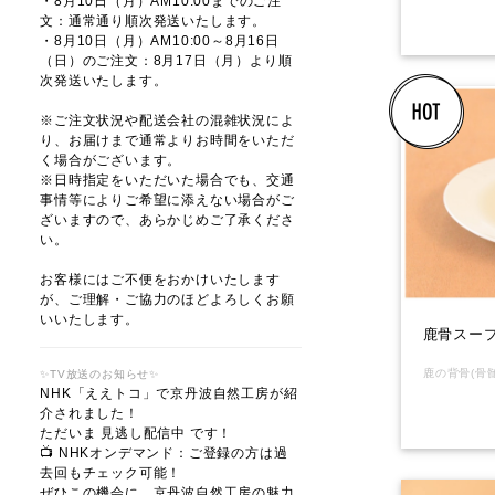
・8月10日（月）AM10:00までのご注
文：通常通り順次発送いたします。
・8月10日（月）AM10:00～8月16日
（日）のご注文：8月17日（月）より順
次発送いたします。
※ご注文状況や配送会社の混雑状況によ
り、お届けまで通常よりお時間をいただ
く場合がございます。
※日時指定をいただいた場合でも、交通
事情等によりご希望に添えない場合がご
ざいますので、あらかじめご了承くださ
い。
お客様にはご不便をおかけいたします
が、ご理解・ご協力のほどよろしくお願
いいたします。
鹿骨スープ
✨TV放送のお知らせ✨
NHK「ええトコ」で京丹波自然工房が紹
介されました！
ただいま 見逃し配信中 です！
📺 NHKオンデマンド：ご登録の方は過
去回もチェック可能！
ぜひこの機会に、京丹波自然工房の魅力