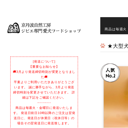
商品は毎週火
★大型
[発送について]
【重要なお知らせ】
🚚3月より発送締切時刻が変更となりまし
た🚚
平素よりご利用いただきありがとうござ
います。 誠に勝手ながら、3月より発送
締切時刻を変更させていただきます。 詳
細は下記をご確認ください。
----------
商品は毎週火・金曜日に発送いたしま
す。 発送日前日10時以降のご注文は翌発
送日に、発送日が休業日（祝休日等）の
場合その翌発送日に発送致します。