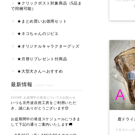
★クリックポスト対象商品（5品ま
で同梱可能）
★まとめ買いお徳用セット
★ネコちゃんのジビエ
★オリジナルキャラクターグッズ
★月替りプレゼント付商品
★大型犬さんへおすすめ
最新情報
latest news
2026年 お盆間中の発送についてのお知らせ
いつも京丹波自然工房をご利用いただ
き、誠にありがとうございます😊
鹿ドライ
お盆期間中の発送スケジュールにつきま
して下記の通りご案内いたします🚚