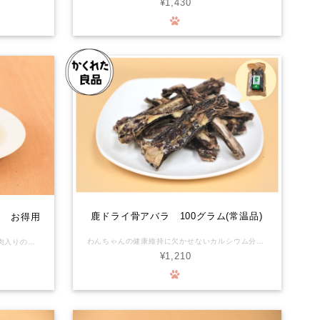
¥1,430
鹿ドライ骨アバラ 100グラム(常温品)
ック お得用
わんちゃんの健康維持に欠かせないカルシウム分をサプリメントで補っていませんか？食事を通して得るカルシウムにワンちゃんも大満足です。 鹿のアバラ骨は骨の中でも柔らかくささくれる心配なくあげられます。 ＊写真はイメージです(正確な内容量、部位を表すものではりません)。 獣毛が付着している場合があります。殺菌済みです。 有害駆除捕獲した鹿や猪の利活用を始めました。頂いた命の形を山に棄てない、山の土壌汚染を防ぐお手伝いもできます。森の命をより良く循環できればの想いをお届けします。 化学物質を摂るリスクがほぼゼロの環境で育った新鮮なお肉が、ワンちゃんの生涯を守ります。 ◆鹿骨は硬いのでわんちゃんによっては鹿骨をかじる事で歯が破折したり、摩耗する恐れがあります。永久歯に生え変わり間もない時、わんちゃんの性格が何でも勢いよく噛む子など色々なケースがあります。 オーナー様の判断、又かかりつけの獣医師さんにご相談の上でご購入をご検討ください。 また、具体的な与え方や頻度等は、事前にかかりつけの獣医師さんに相談していただき、異常があれば直ちに使用を中止して診察を受けていただくなど、取扱いには十分ご注意ください。本品は自然界のものですので、硬さや大きさについても一つずつ個体差があり、必ずしも一定の品質を保証するものではありません。 万一、本品によってお客様の動物の歯が欠けたり折れたりした場合、その他お客様に何らかの損害が発生した場合でも、当社は一切責任を負わないものとします。 本品をご購入されるお客様には、上記を理解してあらかじめご承認いただいたものとみなします。ご購入・ご使用の際にはくれぐれもご注意くださいますようお願いいたします。
猪の背骨(骨髄の栄養)ボーン・ブロスと肉入りのスープです。 ※骨、肉、骨についている髄を圧力鍋で炊いています。 丁寧に濾しているのですがいますが、 オリのようなものが混入している場合があります。 スパウト容器なので開封後の(冷蔵)保存が可能。 セットでお届けする10％Offのお得パック！ わたしたちの食卓に並ぶジビエ肉と同じ工房で、同じスタッフが、同じ個体から取り分けたお肉です。化学物質を摂るリスクがほぼゼロの環境で育った安心で安全なお肉が、ワンちゃんの生涯を守ります。 ■栄養成分表示(100gあたり) エネルギー:6Kcal たんぱく質:1.2g 脂質:0.1g未満 炭水化物:0.1g未満 食塩相当量:0.06g 灰分:0.1g 水分:98.7g
¥1,210