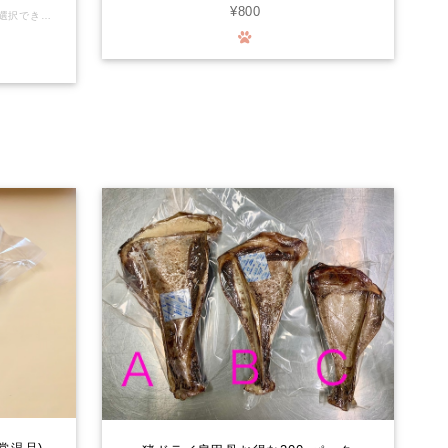
¥800
中型・大型犬さん必見‼️ 小型犬さん用も選択できます。 わんちゃんの健康維持に欠かせないカルシウム分をサプリメントで補っていませんか？食事を通して得るカルシウムにワンちゃんも大満足です。 鹿の背骨を２㎜の薄切りにして比較的、歯に優しく仕上げました。 ＊写真はイメージです(正確な内容量、部位を表すものではりません)。 獣毛が付着している場合があります。殺菌済みです。 わたしたちの食卓に並ぶジビエ肉と同じ工房で、同じスタッフが、同じ個体から取り分けたお肉です。化学物質を摂るリスクがほぼゼロの環境で育った安心で安全なお肉が、ワンちゃんの生涯を守ります。 ◆鹿骨は硬いのでわんちゃんによっては鹿骨をかじる事で歯が破折したり、摩耗する恐れがあります。永久歯に生え変わり間もない時、わんちゃんの性格が何でも勢いよく噛む子など色々なケースがあります。 オーナー様の判断、又かかりつけの獣医師さんにご相談の上でご購入をご検討ください。 また、具体的な与え方や頻度等は、事前にかかりつけの獣医師さんに相談していただき、異常があれば直ちに使用を中止して診察を受けていただくなど、取扱いには十分ご注意ください。本品は自然界のものですので、硬さや大きさについても一つずつ個体差があり、必ずしも一定の品質を保証するものではありません。 万一、本品によってお客様の動物の歯が欠けたり折れたりした場合、その他お客様に何らかの損害が発生した場合でも、当社は一切責任を負わないものとします。 本品をご購入されるお客様には、上記を理解してあらかじめご承認いただいたものとみなします。ご購入・ご使用の際にはくれぐれもご注意くださいますようお願いいたします。