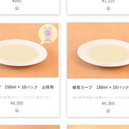
¥990
¥1,210
 150ml × 10パック お得用
猪骨スープ 150ml × 10パ
鹿の背骨(骨髄の栄養)ボーン・ブロスと肉入りのスープです。 スパウト容器なので開封後の(冷蔵)保存が可能。 ※骨、肉、骨についている髄を圧力鍋で炊いています。 丁寧に濾しているのですがいますが、 オリのようなものが混入している場合があります。 セットでお届けする10％Offのお得パック！ わたしたちの食卓に並ぶジビエ肉と同じ工房で、同じスタッフが、同じ個体から取り分けたお肉です。化学物質を摂るリスクがほぼゼロの環境で育った安心で安全なお肉が、ワンちゃんの生涯を守ります。 ■栄養成分表示(100gあたり) エネルギー:7Kcal たんぱく質:1.6g 脂質:0.1g未満 炭水化物:0.1g未満 食塩相当量:0.08g 灰分:0.1g 水分:98.3g
¥6,300
¥6,300