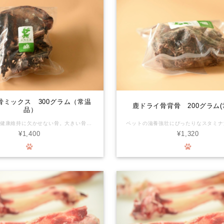
骨ミックス 300グラム（常温
鹿ドライ骨背骨 200グラム(
品）
ペットの歯の健康維持に欠かせない骨。大きい骨を与えてあげたいけど、生のままだと床が汚れます。ドライした鹿のボーンなら、匂いや汚れを気にせず与えてあげられます。 ＊写真はイメージです(正確な内容量、部位を表すものではりません)。 有害駆除捕獲した鹿や猪の利活用を始めました。頂いた命の形を山に棄てない、山の土壌汚染を防ぐお手伝いもできます。森の命をより良く循環できればの想いをお届けします。 化学物質を摂るリスクがほぼゼロの環境で育った新鮮なお肉が、ワンちゃんの生涯を守ります。 ◆鹿骨は硬いのでわんちゃんによっては鹿骨をかじる事で歯が破折したり、摩耗する恐れがあります。永久歯に生え変わり間もない時、わんちゃんの性格が何でも勢いよく噛む子など色々なケースがあります。 オーナー様の判断、又かかりつけの獣医師さんにご相談の上でご購入をご検討ください。 また、具体的な与え方や頻度等は、事前にかかりつけの獣医師さんに相談していただき、異常があれば直ちに使用を中止して診察を受けていただくなど、取扱いには十分ご注意ください。本品は自然界のものですので、硬さや大きさについても一つずつ個体差があり、必ずしも一定の品質を保証するものではありません。 万一、本品によってお客様の動物の歯が欠けたり折れたりした場合、その他お客様に何らかの損害が発生した場合でも、当社は一切責任を負わないものとします。 本品をご購入されるお客様には、上記を理解してあらかじめご承認いただいたものとみなします。ご購入・ご使用の際にはくれぐれもご注意くださいますようお願いいたします。 ※このたび、これまで冷凍品として販売しておりました一部商品を、常温での販売に変更いたしました。 直射日光、高温多湿を避けて保管してください。 開封後は賞味期限に関わらずお早めにお召し上がりください。 開封後長期保存される場合は、冷凍保管をお勧めいたします。
¥1,400
¥1,320