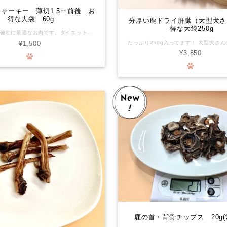
ャーキー 薄切1.5㎜前後 お
得な大袋 60g
分厚い鹿ドライ肝臓（大型犬さ
得な大袋250g
ペットの滋養強壮に最適なお肉です。ダイエット中のワンちゃんに最適です。 有害駆除捕獲した鹿や猪の利活用を始めました。頂いた命の形を山に棄てない、山の土壌汚染を防ぐお手伝いもできます。森の命をより良く循環できればの想いをお届けします。 化学物質を摂るリスクがほぼゼロの環境で育った新鮮なお肉が、ワンちゃんの生涯を守ります。 ■栄養成分表示(100gあたり) 限定で作りましたので検査に出していません。 いつもの猪ジャーキーの成分をご参考にしてください。 エネルギー:388Kcal たんぱく質:82.2g 脂質:6.6g 炭水化物:0.1g未満 食塩相当量:0.87g 灰分:4.4g 水分:9.1g
¥1,500
¥3,850
鹿の首・背骨チップス 20g(