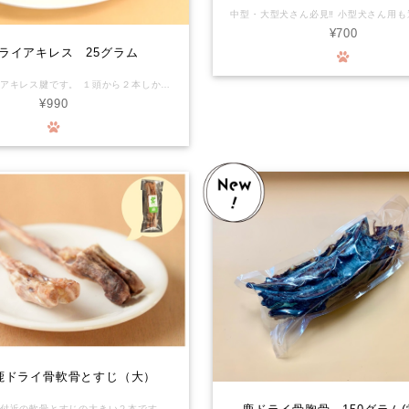
¥700
ライアキレス 25グラム
鹿の後ろ足のアキレス腱です。 １頭から２本しか取れないアキレス腱、必須アミノ酸の吸収を助ける非必須アミノ酸を補う優れものです。 獣毛が付着している場合があります。殺菌済みです。 しっかりした歯ごたえにワンちゃんも大喜びです。 わたしたちの食卓に並ぶジビエ肉と同じ工房で、同じスタッフが、同じ個体から取り分けたお肉です。化学物質を摂るリスクがほぼゼロの環境で育った安心で安全なお肉が、ワンちゃんの生涯を守ります。 ※数量限定で訳あり品を販売中です。 通常品よりも曲がりのある商品となっておりますが、品質や味には問題ございません。
¥990
鹿ドライ骨軟骨とすじ（大）
大きな鹿の蹄付近の軟骨とすじの大きい２本です。 普通サイズと比較して下さいね。 しっかりした歯ごたえにワンちゃんも大喜びです。 獣毛が付着している場合があります。殺菌済みです。 わたしたちの食卓に並ぶジビエ肉と同じ工房で、同じスタッフが、同じ個体から取り分けたお肉です。化学物質を摂るリスクがほぼゼロの環境で育った安心で安全なお肉が、ワンちゃんの生涯を守ります。 ■栄養成分表示(100gあたり) エネルギー:347Kcal たんぱく質:77.3g 脂質:4.2g 炭水化物:0.1g未満 食塩相当量:1.4g 灰分:2.9g 水分:15.7g ◆本品は硬いのでわんちゃんによっては本品をかじる事で歯が破折したり、摩耗する恐れがあります。永久歯に生え変わり間もない時、わんちゃんの性格が何でも勢いよく噛む子など色々なケースがあります。 オーナー様の判断、又かかりつけの獣医師さんにご相談の上でご購入をご検討ください。 また、具体的な与え方や頻度等は、事前にかかりつけの獣医師さんに相談していただき、異常があれば直ちに使用を中止して診察を受けていただくなど、取扱いには十分ご注意ください。本品は自然界のものですので、硬さや大きさについても一つずつ個体差があり、必ずしも一定の品質を保証するものではありません。 万一、本品によってお客様の動物の歯が欠けたり折れたりした場合、その他お客様に何らかの損害が発生した場合でも、当社は一切責任を負わないものとします。 本品をご購入されるお客様には、上記を理解してあらかじめご承認いただいたものとみなします。ご購入・ご使用の際にはくれぐれもご注意くださいますようお願いいたします。