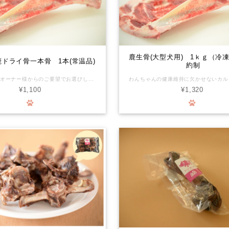
鹿生骨(大型犬用) 1ｋｇ（冷
ドライ骨一本骨 1本(常温品)
約制
大型犬さんのオーナー様からのご要望でお選びしました！ 大きな大腿骨だから大型犬さんもかみごたえがあります。 ペットの歯の健康維持に欠かせない骨。大きい骨を与えてあげたいけど、生のままだと床が汚れます。ドライした鹿のボーンなら、匂いや汚れを気にせず与えてあげられます。 ＊写真はイメージです(正確な内容量、部位を表すものではりません)。 有害駆除捕獲した鹿や猪の利活用を始めました。頂いた命の形を山に棄てない、山の土壌汚染を防ぐお手伝いもできます。森の命をより良く循環できればの想いをお届けします。 化学物質を摂るリスクがほぼゼロの環境で育った新鮮なお肉が、ワンちゃんの生涯を守ります。 ◆鹿骨は硬いのでわんちゃんによっては鹿骨をかじる事で歯が破折したり、摩耗する恐れがあります。永久歯に生え変わり間もない時、わんちゃんの性格が何でも勢いよく噛む子など色々なケースがあります。 オーナー様の判断、又かかりつけの獣医師さんにご相談の上でご購入をご検討ください。 また、具体的な与え方や頻度等は、事前にかかりつけの獣医師さんに相談していただき、異常があれば直ちに使用を中止して診察を受けていただくなど、取扱いには十分ご注意ください。本品は自然界のものですので、硬さや大きさについても一つずつ個体差があり、必ずしも一定の品質を保証するものではありません。 万一、本品によってお客様の動物の歯が欠けたり折れたりした場合、その他お客様に何らかの損害が発生した場合でも、当社は一切責任を負わないものとします。 本品をご購入されるお客様には、上記を理解してあらかじめご承認いただいたものとみなします。ご購入・ご使用の際にはくれぐれもご注意くださいますようお願いいたします。 ※このたび、これまで冷凍品として販売しておりました一部商品を、常温での販売に変更いたしました。 直射日光、高温多湿を避けて保管してください。 開封後は賞味期限に関わらずお早めにお召し上がりください。 開封後長期保存される場合は、冷凍保管をお勧めいたします。
¥1,100
¥1,320