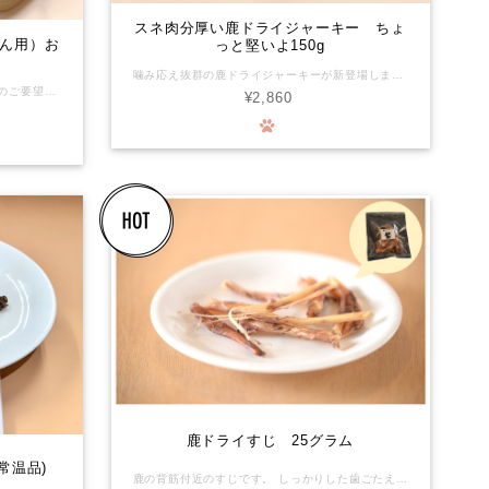
スネ肉分厚い鹿ドライジャーキー ちょ
ん用）お
っと堅いよ150g
噛み応え抜群の鹿ドライジャーキーが新登場しました！ 貴重なスネ肉を無添加で仕上げており、ちょっと堅めの食感が特徴です。 堅いおやつが好きな犬にぴったりの一品です。京都の山の恵みで育った鹿肉を使用しており、噛むことで獣たちの本来の力強さを楽しめます。 ★無添加・安心の自然素材 ★京都の山の美味しさを凝縮 ★噛むことでストレス発散・歯の健康にも貢献 【原材料】すべて国産 鹿スネ肉 全犬種全年齢用おやつ 有害駆除捕獲した鹿や猪の利活用を始めました。頂いた命の形を山に棄てない、山の土壌汚染を防ぐお手伝いもできます。森の命をより良く循環できればの想いをお届けします。 化学物質を摂るリスクがほぼゼロの環境で育った新鮮なお肉が、ワンちゃんの生涯を守ります。 ■栄養成分表示(100gあたり) エネルギー:438Kcal たんぱく質:89.28g 脂質:6.1g 炭水化物:0.5g 食塩相当量:0.90g 灰分:4.4g 水分:6.5g 【給餌方法】 おやつとして適量を与え、愛犬の体調に応じて調整してください。また、新鮮な水は常時ご用意ください。硬い食感を楽しむためには、しっかりと噛む時間を持たせてあげましょう。 噛み応えのあるおやつで、愛犬の楽しいひとときをお手伝いします！
たっぷり250g入ってます！ 大型犬さんのご要望から噛み応えのある厚切りドライ肝臓を大袋で作りました。 滋養強壮に最適なお肉です。 疲れ気味、体力が落ちている、そんなペットのスタミナ源として。 授乳中や成長期のペットのおやつにどうぞ。 5ミリの厚さにスライスしたレバーはしっかりした歯ごたえがあり大型犬さん大満足！お手頃価格でオーナーさんも大満足！ 有害駆除捕獲した鹿や猪の利活用を始めました。頂いた命の形を山に棄てない、山の土壌汚染を防ぐお手伝いもできます。森の命をより良く循環できればの想いをお届けします。 化学物質を摂るリスクがほぼゼロの環境で育った新鮮なお肉が、ワンちゃんの生涯を守ります。 ■栄養成分表示(100gあたり) エネルギー:383Kcal たんぱく質:67.8g 脂質:10.2g 炭水化物:5.0g 食塩相当量:0.66g 灰分:6.7g 水分:10.3g
¥2,860
鹿ドライすじ 25グラム
常温品)
鹿の背筋付近のすじです。 しっかりした歯ごたえにワンちゃんも大喜びです。 わたしたちの食卓に並ぶジビエ肉と同じ工房で、同じスタッフが、同じ個体から取り分けたお肉です。化学物質を摂るリスクがほぼゼロの環境で育った安心で安全なお肉が、ワンちゃんの生涯を守ります。