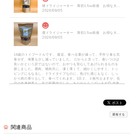
猪ドライジャーキー 薄切1.5㎜前後 お得な大袋 60g
2026/08/05
鹿ドライジャーキー 薄切1.5㎜前後 お得な大袋 75g
2026/08/05
16歳のトイプードルです。 最近、食べる量が減って、手作り食も完
食せず、体重も少し減っていました。 だからと言って、食いつけば
良いかという訳ではないので、おやつも安心してあげられるものを
探しました。鹿肉、猪肉共に、凄く薄くて、細かくしやすく、トッ
ピングにもなるし、ドライタイプなのに、焦げた感じもなく、しっ
かり肉の香りもして、食べてくれます。1日２、３枚与えますが、先
日の血液検査も、全て範囲内でした。ありがとうございます😊 血液
検査も全て範囲内でした。
みんなでわけるドライジャーキー 小分けパック
2026/08/03
通報する
関連商品
京丹波自然工房さんの…みんなでわけるドライジャーキーを注文し