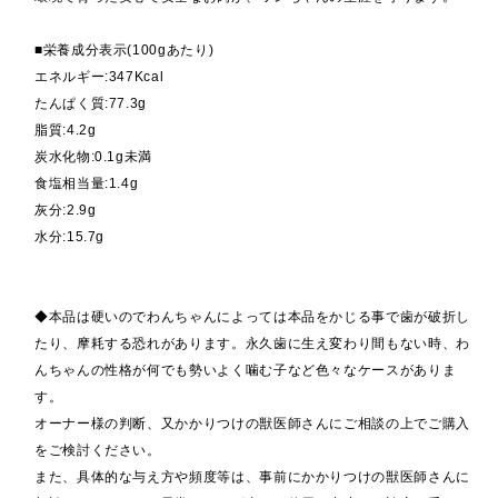
■栄養成分表示(100gあたり)
エネルギー:347Kcal
たんぱく質:77.3g
脂質:4.2g
炭水化物:0.1g未満
食塩相当量:1.4g
灰分:2.9g
水分:15.7g
◆本品は硬いのでわんちゃんによっては本品をかじる事で歯が破折し
たり、摩耗する恐れがあります。永久歯に生え変わり間もない時、わ
んちゃんの性格が何でも勢いよく噛む子など色々なケースがありま
す。
オーナー様の判断、又かかりつけの獣医師さんにご相談の上でご購入
をご検討ください。
また、具体的な与え方や頻度等は、事前にかかりつけの獣医師さんに