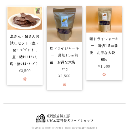
てみました。小分けの袋で10袋…2枚入りで 使いがっても良く
今回は鹿のドライジャーキーに…。家は愛犬2匹なので、早速届いて
分かるのか？凄く喜んでいます。封をあけると！喜びをか消せない
のか！大喜びで！ 飼い主も嬉しくなる次第です。いろんなジャー
キーをあげて来ましたが！格別に喜び方が違います。○ レッスン
やご飯の前のおやつで あげてますが！まだまだ気になる品物が沢
山有るので！また購入させて頂きます…。笑
鹿さん・猪さんお
猪ドライジャーキ
試しセット（鹿・
ー 薄切1.5㎜前
鹿ドライジャーキ
猪ﾄﾞﾗｲｼﾞｬｰｷｰ,
鹿肉ごはん。お得な1.5kg smileyコラボ！
後 お得な大袋
ー 薄切1.5㎜前
2026/07/30
鹿・猪ﾚﾄﾙﾄｶｯﾄ,
60g
後 お得な大袋
鹿・猪ﾚﾄﾙﾄｽｰﾌﾟ）
¥1,500
75g
¥3,500
¥1,500
Smiley (スマイリー) 国産ﾁｷﾝdeli 1.5kg
2026/07/30
猪レトルト(カット肉) 50グラム
2026/07/30
京都府船井郡京丹波町塩田谷大将軍10番地1