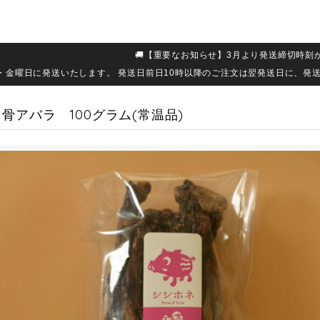
🚚【重要なお知らせ】3月より発送締切時刻
・金曜日に発送いたします。 発送日前日10時以降のご注文は翌発送日に、発
骨アバラ 100グラム(常温品)