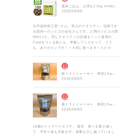
鹿肉ごはん。お得な1.5kg smileyコラボ！
2026/08/06
京丹波自然工房✨️さん。安心のクオリティ。信頼でき
る国内一のジビエの会社さんです。人用のジビエの国
内No.1と、同じクオリティの設備をペット達用の
Foodをつくる為にも、準備してくださって、とて
も、ありがたいです！！大切に食べます！スピカ
猪ドライジャーキー 薄切1.5㎜前後 お得な大袋 60g
2026/08/05
鹿ドライジャーキー 薄切1.5㎜前後 お得な大袋 75g
2026/08/05
16歳のトイプードルです。 最近、食べる量が減っ
て、手作り食も完食せず、体重も少し減っていまし