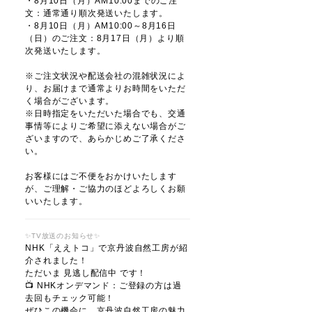
・8月10日（月）AM10:00までのご注
文：通常通り順次発送いたします。
・8月10日（月）AM10:00～8月16日
（日）のご注文：8月17日（月）より順
次発送いたします。
※ご注文状況や配送会社の混雑状況によ
り、お届けまで通常よりお時間をいただ
く場合がございます。
※日時指定をいただいた場合でも、交通
事情等によりご希望に添えない場合がご
ざいますので、あらかじめご了承くださ
い。
お客様にはご不便をおかけいたします
が、ご理解・ご協力のほどよろしくお願
いいたします。
✨TV放送のお知らせ✨
NHK「ええトコ」で京丹波自然工房が紹
介されました！
ただいま 見逃し配信中 です！
📺 NHKオンデマンド：ご登録の方は過
去回もチェック可能！
ぜひこの機会に、京丹波自然工房の魅力