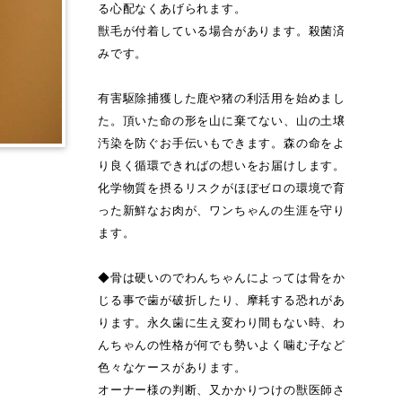
る心配なくあげられます。
獣毛が付着している場合があります。殺菌済
みです。
有害駆除捕獲した鹿や猪の利活用を始めまし
た。頂いた命の形を山に棄てない、山の土壌
汚染を防ぐお手伝いもできます。森の命をよ
り良く循環できればの想いをお届けします。
化学物質を摂るリスクがほぼゼロの環境で育
った新鮮なお肉が、ワンちゃんの生涯を守り
ます。
◆骨は硬いのでわんちゃんによっては骨をか
じる事で歯が破折したり、摩耗する恐れがあ
ります。永久歯に生え変わり間もない時、わ
んちゃんの性格が何でも勢いよく噛む子など
色々なケースがあります。
オーナー様の判断、又かかりつけの獣医師さ