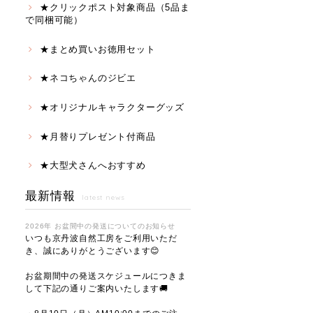
★クリックポスト対象商品（5品ま
で同梱可能）
★まとめ買いお徳用セット
★ネコちゃんのジビエ
★オリジナルキャラクターグッズ
★月替りプレゼント付商品
★大型犬さんへおすすめ
最新情報
latest news
2026年 お盆間中の発送についてのお知らせ
いつも京丹波自然工房をご利用いただ
き、誠にありがとうございます😊
お盆期間中の発送スケジュールにつきま
して下記の通りご案内いたします🚚