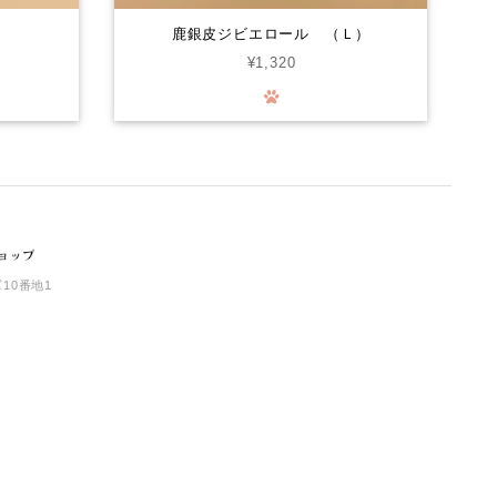
ので！また購入させて頂きます…。笑
鹿銀皮ジビエロール （Ｌ）
¥1,320
鹿肉ごはん。お得な1.5kg smileyコラボ！
2026/07/30
Smiley (スマイリー) 国産ﾁｷﾝdeli 1.5kg
2026/07/30
10番地1
猪レトルト(カット肉) 50グラム
2026/07/30
鹿ドライアキレス 25グラム
通常品（25g）