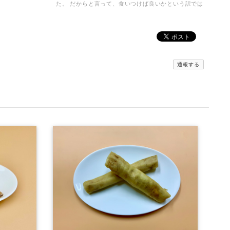
た。 だからと言って、食いつけば良いかという訳では
ないので、おやつも安心してあげられるものを探しま
した。鹿肉、猪肉共に、凄く薄くて、細かくしやす
く、トッピングにもなるし、ドライタイプなのに、焦
げた感じもなく、しっかり肉の香りもして、食べてく
れます。1日２、３枚与えますが、先日の血液検査
も、全て範囲内でした。ありがとうございます😊 血液
通報する
検査も全て範囲内でした。
みんなでわけるドライジャーキー 小分けパック
2026/08/03
京丹波自然工房さんの…みんなでわけるドライジャー
キーを注文してみました。小分けの袋で10袋…2枚入
りで 使いがっても良く 今回は鹿のドライジャーキ
ーに…。家は愛犬2匹なので、早速届いて分かるの
か？凄く喜んでいます。封をあけると！喜びをか消せ
ないのか！大喜びで！ 飼い主も嬉しくなる次第で
す。いろんなジャーキーをあげて来ましたが！格別に
喜び方が違います。○ レッスンやご飯の前のおやつ
で あげてますが！まだまだ気になる品物が沢山有る