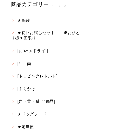
商品カテゴリー
category
★福袋
★初回お試しセット ※おひと
り様１回限り
[おやつ(ドライ)]
[生 肉]
[トッピングレトルト]
[ふりかけ]
[角・骨・腱 全商品]
★ドッグフード
★定期便