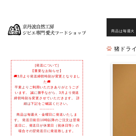
商品は毎週火
猪ドライ
[発送について]
【重要なお知らせ】
🚚3月より発送締切時刻が変更となりまし
た🚚
平素よりご利用いただきありがとうござ
います。 誠に勝手ながら、3月より発送
締切時刻を変更させていただきます。 詳
細は下記をご確認ください。
----------
商品は毎週火・金曜日に発送いたしま
す。 発送日前日10時以降のご注文は翌発
送日に、発送日が休業日（祝休日等）の
場合その翌発送日に発送致します。