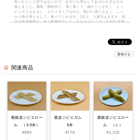
良いかという訳ではないので、おやつも安心してあげられるものを
探しました。鹿肉、猪肉共に、凄く薄くて、細かくしやすく、トッ
ピングにもなるし、ドライタイプなのに、焦げた感じもなく、しっ
かり肉の香りもして、食べてくれます。1日２、３枚与えますが、先
日の血液検査も、全て範囲内でした。ありがとうございます😊 血液
検査も全て範囲内でした。
みんなでわけるドライジャーキー 小分けパック
2026/08/03
通報する
関連商品
京丹波自然工房さんの…みんなでわけるドライジャーキーを注文し
てみました。小分けの袋で10袋…2枚入りで 使いがっても良く
今回は鹿のドライジャーキーに…。家は愛犬2匹なので、早速届いて
分かるのか？凄く喜んでいます。封をあけると！喜びをか消せない
のか！大喜びで！ 飼い主も嬉しくなる次第です。いろんなジャー
キーをあげて来ましたが！格別に喜び方が違います。○ レッスン
やご飯の前のおやつで あげてますが！まだまだ気になる品物が沢
山有るので！また購入させて頂きます…。笑
鹿銀皮ジビエロー
鹿皮ジビエガム
鹿銀皮ジビエロー
ル （Ｓ8本）
6本
ル （Ｌ）
鹿肉ごはん。お得な1.5kg smileyコラボ！
¥990
¥770
¥1,320
2026/07/30