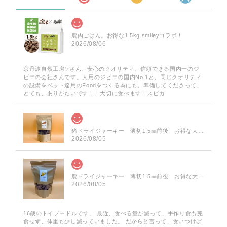
鹿肉ごはん。お得な1.5kg smileyコラボ！
2026/08/06
京丹波自然工房✨️さん。安心のクオリティ。信頼できる国内一のジ
ビエの会社さんです。人用のジビエの国内No.1と、同じクオリティ
の設備をペット達用のFoodをつくる為にも、準備してくださって、
とても、ありがたいです！！大切に食べます！スピカ
猪ドライジャーキー 薄切1.5㎜前後 お得な大袋 60g
2026/08/05
鹿ドライジャーキー 薄切1.5㎜前後 お得な大袋 75g
2026/08/05
16歳のトイプードルです。 最近、食べる量が減って、手作り食も完
食せず、体重も少し減っていました。 だからと言って、食いつけば