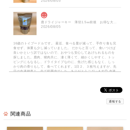
2026/08/05
鹿ドライジャーキー 薄切1.5㎜前後 お得な大袋 75g
2026/08/05
16歳のトイプードルです。 最近、食べる量が減って、手作り食も完
食せず、体重も少し減っていました。 だからと言って、食いつけば
良いかという訳ではないので、おやつも安心してあげられるものを
探しました。鹿肉、猪肉共に、凄く薄くて、細かくしやすく、トッ
ピングにもなるし、ドライタイプなのに、焦げた感じもなく、しっ
かり肉の香りもして、食べてくれます。1日２、３枚与えますが、先
日の血液検査も、全て範囲内でした。ありがとうございます😊 血液
検査も全て範囲内でした。
みんなでわけるドライジャーキー 小分けパック
2026/08/03
通報する
関連商品
京丹波自然工房さんの…みんなでわけるドライジャーキーを注文し
てみました。小分けの袋で10袋…2枚入りで 使いがっても良く
今回は鹿のドライジャーキーに…。家は愛犬2匹なので、早速届いて