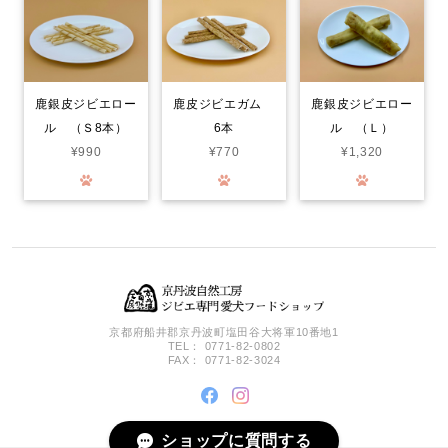
分かるのか？凄く喜んでいます。封をあけると！喜びをか消せない
のか！大喜びで！ 飼い主も嬉しくなる次第です。いろんなジャー
キーをあげて来ましたが！格別に喜び方が違います。○ レッスン
やご飯の前のおやつで あげてますが！まだまだ気になる品物が沢
山有るので！また購入させて頂きます…。笑
鹿銀皮ジビエロー
鹿皮ジビエガム
鹿銀皮ジビエロー
ル （Ｓ8本）
6本
ル （Ｌ）
鹿肉ごはん。お得な1.5kg smileyコラボ！
¥990
¥770
¥1,320
2026/07/30
Smiley (スマイリー) 国産ﾁｷﾝdeli 1.5kg
2026/07/30
京都府船井郡京丹波町塩田谷大将軍10番地1
TEL： 0771-82-0802
FAX： 0771-82-3024
猪レトルト(カット肉) 50グラム
2026/07/30
ショップに質問する