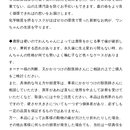
棄てない、山の土壌汚染を防ぐお手伝いもできます。森の命をより良
く循環できればの想いをお届けします。
化学物質を摂るリスクがほぼゼロの環境で育った新鮮なお肉が、ワン
ちゃんの生涯を守ります。
◆鹿骨は硬いのでわんちゃんによっては鹿骨をかじる事で歯が破折し
たり、摩耗する恐れがあります。永久歯に生え変わり間もない時、わ
んちゃんの性格が何でも勢いよく噛む子など色々なケースがありま
す。
オーナー様の判断、又かかりつけの獣医師さんにご相談の上でご購入
をご検討ください。
また、具体的な与え方や頻度等は、事前にかかりつけの獣医師さんに
相談していただき、異常があれば直ちに使用を中止して診察を受けて
いただくなど、取扱いには十分ご注意ください。本品は自然界のもの
ですので、硬さや大きさについても一つずつ個体差があり、必ずしも
一定の品質を保証するものではありません。
万一、本品によってお客様の動物の歯が欠けたり折れたりした場合、
その他お客様に何らかの損害が発生した場合でも、当社は一切責任を