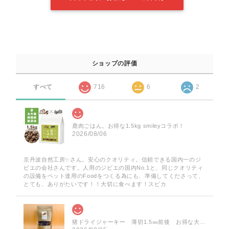
ショップの評価
すべて
716
6
2
鹿肉ごはん。お得な1.5kg smileyコラボ！
2026/08/06
京丹波自然工房✨️さん。安心のクオリティ。信頼できる国内一のジ
ビエの会社さんです。人用のジビエの国内No.1と、同じクオリティ
の設備をペット達用のFoodをつくる為にも、準備してくださって、
とても、ありがたいです！！大切に食べます！スピカ
猪ドライジャーキー 薄切1.5㎜前後 お得な大袋 60g