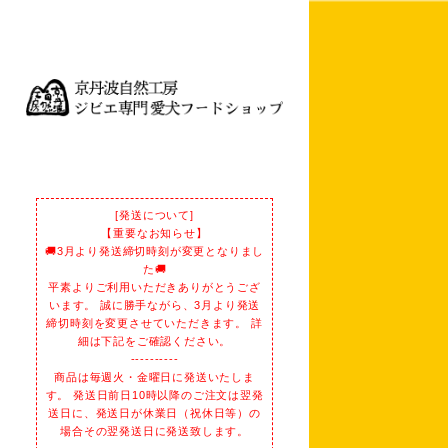
[発送について]
【重要なお知らせ】
🚚3月より発送締切時刻が変更となりまし
た🚚
平素よりご利用いただきありがとうござ
います。 誠に勝手ながら、3月より発送
締切時刻を変更させていただきます。 詳
細は下記をご確認ください。
----------
商品は毎週火・金曜日に発送いたしま
す。 発送日前日10時以降のご注文は翌発
送日に、発送日が休業日（祝休日等）の
場合その翌発送日に発送致します。