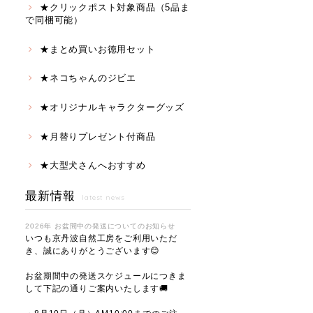
★クリックポスト対象商品（5品ま
で同梱可能）
★まとめ買いお徳用セット
★ネコちゃんのジビエ
★オリジナルキャラクターグッズ
★月替りプレゼント付商品
★大型犬さんへおすすめ
最新情報
latest news
2026年 お盆間中の発送についてのお知らせ
いつも京丹波自然工房をご利用いただ
き、誠にありがとうございます😊
お盆期間中の発送スケジュールにつきま
して下記の通りご案内いたします🚚