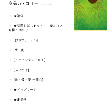
商品カテゴリー
category
★福袋
★初回お試しセット ※おひと
り様１回限り
[おやつ(ドライ)]
[生 肉]
[トッピングレトルト]
[ふりかけ]
[角・骨・腱 全商品]
★ドッグフード
★定期便