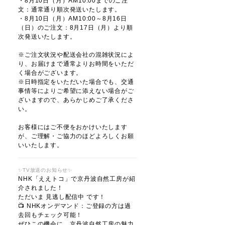
・8月10日（月）AM10:00までのご注
文：通常通り順次発送いたします。
・8月10日（月）AM10:00～8月16日
（日）のご注文：8月17日（月）より順
次発送いたします。
※ご注文状況や配送会社の混雑状況によ
り、お届けまで通常よりお時間をいただ
く場合がございます。
※日時指定をいただいた場合でも、交通
事情等によりご希望に添えない場合がご
ざいますので、あらかじめご了承くださ
い。
お客様にはご不便をおかけいたします
が、ご理解・ご協力のほどよろしくお願
いいたします。
✨TV放送のお知らせ✨
NHK「ええトコ」で京丹波自然工房が紹
介されました！
ただいま 見逃し配信中 です！
📺 NHKオンデマンド：ご登録の方は過
去回もチェック可能！
ぜひこの機会に、京丹波自然工房の魅力