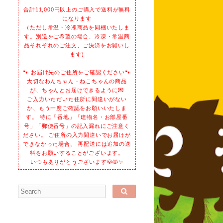
合計11,000円以上のご購入で送料が無料
になります
（ただし常温・冷凍商品を同梱いたしま
す。別送をご希望の場合、冷凍・常温商
品それぞれのご注文、ご決済をお願いし
ます)
🐾 お届け先のご住所をご確認ください🐾
大切なわんちゃん・ねこちゃんの商品
が、ちゃんとお届けできるように💌
ご入力いただいた住所に間違いがない
か、もう一度ご確認をお願いいたしま
す。 特に「番地」「建物名・お部屋番
号」「郵便番号」の記入漏れにご注意く
ださい。 ご住所の入力間違いでお届けが
できなかった場合、 再配送には追加の送
料をお願いすることがございます。
いつもありがとうございます🐶🐱✨