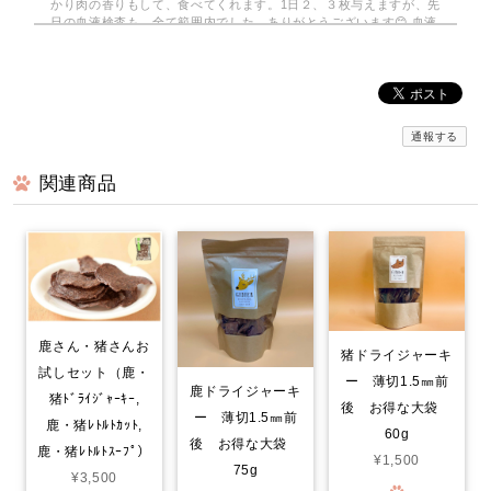
かり肉の香りもして、食べてくれます。1日２、３枚与えますが、先
日の血液検査も、全て範囲内でした。ありがとうございます😊 血液
検査も全て範囲内でした。
みんなでわけるドライジャーキー 小分けパック
2026/08/03
通報する
関連商品
京丹波自然工房さんの…みんなでわけるドライジャーキーを注文し
てみました。小分けの袋で10袋…2枚入りで 使いがっても良く
今回は鹿のドライジャーキーに…。家は愛犬2匹なので、早速届いて
分かるのか？凄く喜んでいます。封をあけると！喜びをか消せない
のか！大喜びで！ 飼い主も嬉しくなる次第です。いろんなジャー
キーをあげて来ましたが！格別に喜び方が違います。○ レッスン
やご飯の前のおやつで あげてますが！まだまだ気になる品物が沢
山有るので！また購入させて頂きます…。笑
鹿さん・猪さんお
猪ドライジャーキ
試しセット（鹿・
ー 薄切1.5㎜前
鹿ドライジャーキ
猪ﾄﾞﾗｲｼﾞｬｰｷｰ,
鹿肉ごはん。お得な1.5kg smileyコラボ！
後 お得な大袋
ー 薄切1.5㎜前
2026/07/30
鹿・猪ﾚﾄﾙﾄｶｯﾄ,
60g
後 お得な大袋
鹿・猪ﾚﾄﾙﾄｽｰﾌﾟ）
¥1,500
75g
¥3,500