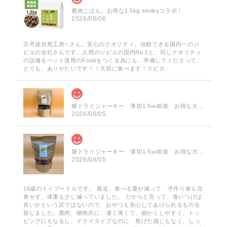
鹿肉ごはん。お得な1.5kg smileyコラボ！
2026/08/06
京丹波自然工房✨️さん。安心のクオリティ。信頼できる国内一のジ
ビエの会社さんです。人用のジビエの国内No.1と、同じクオリティ
の設備をペット達用のFoodをつくる為にも、準備してくださって、
とても、ありがたいです！！大切に食べます！スピカ
猪ドライジャーキー 薄切1.5㎜前後 お得な大袋 60g
2026/08/05
鹿ドライジャーキー 薄切1.5㎜前後 お得な大袋 75g
2026/08/05
16歳のトイプードルです。 最近、食べる量が減って、手作り食も完
食せず、体重も少し減っていました。 だからと言って、食いつけば
良いかという訳ではないので、おやつも安心してあげられるものを
探しました。鹿肉、猪肉共に、凄く薄くて、細かくしやすく、トッ
ピングにもなるし、ドライタイプなのに、焦げた感じもなく、しっ