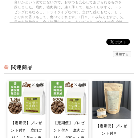
良いかという訳ではないので、おやつも安心してあげられるものを
探しました。鹿肉、猪肉共に、凄く薄くて、細かくしやすく、トッ
ピングにもなるし、ドライタイプなのに、焦げた感じもなく、しっ
かり肉の香りもして、食べてくれます。1日２、３枚与えますが、先
日の血液検査も、全て範囲内でした。ありがとうございます😊 血液
検査も全て範囲内でした。
みんなでわけるドライジャーキー 小分けパック
2026/08/03
通報する
関連商品
京丹波自然工房さんの…みんなでわけるドライジャーキーを注文し
てみました。小分けの袋で10袋…2枚入りで 使いがっても良く
今回は鹿のドライジャーキーに…。家は愛犬2匹なので、早速届いて
分かるのか？凄く喜んでいます。封をあけると！喜びをか消せない
のか！大喜びで！ 飼い主も嬉しくなる次第です。いろんなジャー
キーをあげて来ましたが！格別に喜び方が違います。○ レッスン
やご飯の前のおやつで あげてますが！まだまだ気になる品物が沢
山有るので！また購入させて頂きます…。笑
【定期便】プレゼ
【定期便】プレゼ
【定期便】プレゼ
鹿肉ごはん。お得な1.5kg smileyコラボ！
ント付き 鹿肉ご
ント付き 鹿肉ご
ント付き
2026/07/30
はん。600ｇ・鹿
はん。1.5㎏・鹿