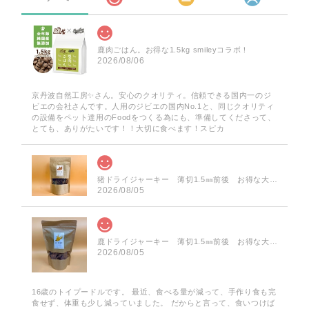
鹿肉ごはん。お得な1.5kg smileyコラボ！
2026/08/06
京丹波自然工房✨️さん。安心のクオリティ。信頼できる国内一のジ
ビエの会社さんです。人用のジビエの国内No.1と、同じクオリティ
の設備をペット達用のFoodをつくる為にも、準備してくださって、
とても、ありがたいです！！大切に食べます！スピカ
猪ドライジャーキー 薄切1.5㎜前後 お得な大袋 60g
2026/08/05
鹿ドライジャーキー 薄切1.5㎜前後 お得な大袋 75g
2026/08/05
16歳のトイプードルです。 最近、食べる量が減って、手作り食も完
食せず、体重も少し減っていました。 だからと言って、食いつけば