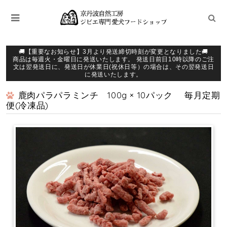
🚚【重要なお知らせ】3月より発送締切時刻が変更となりました🚚
商品は毎週火・金曜日に発送いたします。 発送日前日10時以降のご注
文は翌発送日に、発送日が休業日(祝休日等）の場合は、その翌発送日
に発送いたします。
鹿肉パラパラミンチ 100g × 10パック 毎月定期
便(冷凍品)