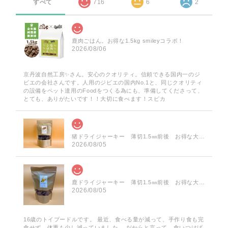
すべて
716
6
2
鹿肉ごはん。お得な1.5kg smileyコラボ！
2026/08/06
京丹波自然工房✨️さん。安心のクオリティ。信頼できる国内一のジ
ビエの会社さんです。人用のジビエの国内No.1と、同じクオリティ
の設備をペット達用のFoodをつくる為にも、準備してくださって、
とても、ありがたいです！！大切に食べます！スピカ
猪ドライジャーキー 薄切1.5㎜前後 お得な大袋 60g
2026/08/05
鹿ドライジャーキー 薄切1.5㎜前後 お得な大袋 75g
2026/08/05
16歳のトイプードルです。 最近、食べる量が減って、手作り食も完
食せず、体重も少し減っていました。 だからと言って、食いつけば