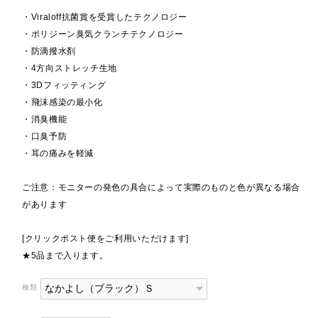
・Viraloff抗菌賞を受賞したテクノロジー
・ポリジーン臭気クランチテクノロジー
・防滴撥水剤
・4方向ストレッチ生地
・3Dフィッティング
・飛沫感染の最小化
・消臭機能
・口臭予防
・耳の痛みを軽減
ご注意：モニターの発色の具合によって実際のものと色が異なる場合
があります
[クリックポスト便をご利用いただけます]
★5品まで入ります。
種類