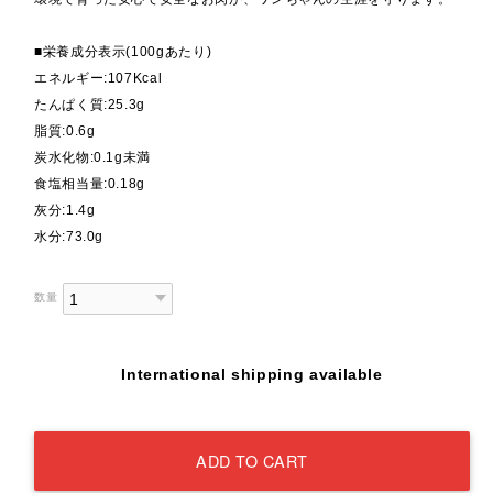
■栄養成分表示(100gあたり)
エネルギー:107Kcal
たんぱく質:25.3g
脂質:0.6g
炭水化物:0.1g未満
食塩相当量:0.18g
灰分:1.4g
水分:73.0g
数量
International shipping available
ADD TO CART