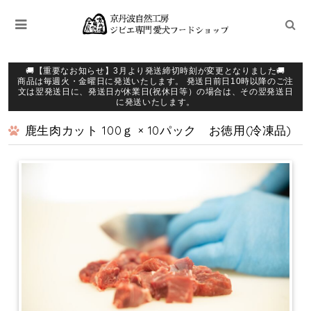
🚚【重要なお知らせ】3月より発送締切時刻が変更となりました🚚
商品は毎週火・金曜日に発送いたします。 発送日前日10時以降のご注
文は翌発送日に、発送日が休業日(祝休日等）の場合は、その翌発送日
に発送いたします。
鹿生肉カット 100ｇ × 10パック お徳用(冷凍品)