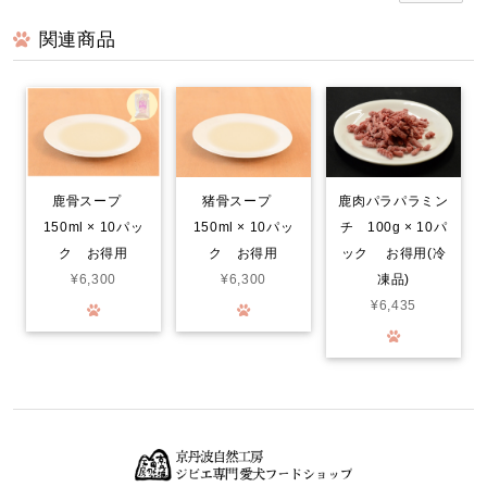
関連商品
16歳のトイプードルです。 最近、食べる量が減って、手作り食も完
食せず、体重も少し減っていました。 だからと言って、食いつけば
良いかという訳ではないので、おやつも安心してあげられるものを
探しました。鹿肉、猪肉共に、凄く薄くて、細かくしやすく、トッ
ピングにもなるし、ドライタイプなのに、焦げた感じもなく、しっ
かり肉の香りもして、食べてくれます。1日２、３枚与えますが、先
日の血液検査も、全て範囲内でした。ありがとうございます😊 血液
検査も全て範囲内でした。
鹿骨スープ
猪骨スープ
鹿肉パラパラミン
150ml × 10パッ
150ml × 10パッ
チ 100g × 10パ
ク お得用
ク お得用
ック お得用(冷
みんなでわけるドライジャーキー 小分けパック
2026/08/03
¥6,300
¥6,300
凍品)
¥6,435
京丹波自然工房さんの…みんなでわけるドライジャーキーを注文し
てみました。小分けの袋で10袋…2枚入りで 使いがっても良く
今回は鹿のドライジャーキーに…。家は愛犬2匹なので、早速届いて
分かるのか？凄く喜んでいます。封をあけると！喜びをか消せない
のか！大喜びで！ 飼い主も嬉しくなる次第です。いろんなジャー
キーをあげて来ましたが！格別に喜び方が違います。○ レッスン
やご飯の前のおやつで あげてますが！まだまだ気になる品物が沢
山有るので！また購入させて頂きます…。笑