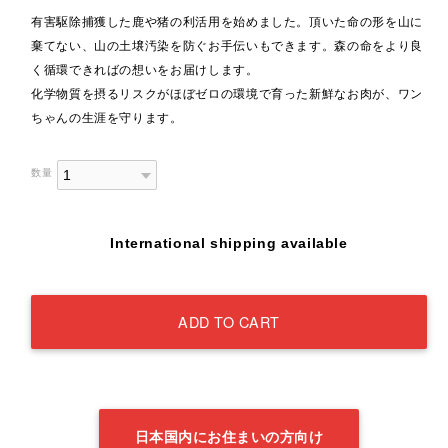
有害駆除捕獲した鹿や猪の利活用を始めました。頂いた命の形を山に
棄てない、山の土壌汚染を防ぐお手伝いもできます。森の命をより良
く循環できればの想いをお届けします。
化学物質を摂るリスクがほぼゼロの環境で育った新鮮なお肉が、ワン
ちゃんの生涯を守ります。
数量
International shipping available
ADD TO CART
日本国内にお住まいの方向け