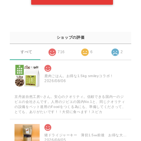
ショップの評価
すべて
716
6
2
鹿肉ごはん。お得な1.5kg smileyコラボ！
2026/08/06
京丹波自然工房✨️さん。安心のクオリティ。信頼できる国内一のジ
ビエの会社さんです。人用のジビエの国内No.1と、同じクオリティ
の設備をペット達用のFoodをつくる為にも、準備してくださって、
とても、ありがたいです！！大切に食べます！スピカ
猪ドライジャーキー 薄切1.5㎜前後 お得な大袋 60g
2026/08/05