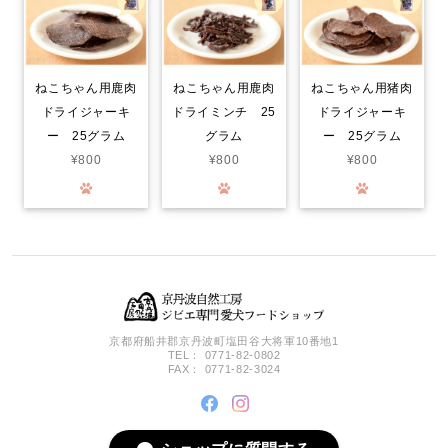
分かるのか？凄く喜んでいます。封をあけると！喜びをか消せない
のか！大喜びで！ 飼い主も嬉しくなる次第です。いろんなジャー
キーをあげて来ましたが！格別に喜び方が違います。○ レッスン
やご飯の前のおやつで あげてますが！まだまだ気になる品物が沢
山有るので！また購入させて頂きます…。笑
ねこちゃん用鹿肉
ねこちゃん用鹿肉
ねこちゃん用猪肉
ドライジャーキ
ドライミンチ 25
ドライジャーキ
ー 25グラム
グラム
ー 25グラム
鹿肉ごはん。お得な1.5kg smileyコラボ！
2026/07/30
¥800
¥800
¥800
Smiley (スマイリー) 国産ﾁｷﾝdeli 1.5kg
2026/07/30
京都府船井郡京丹波町塩田谷大将軍10番地1
TEL： 0771-82-0802
猪レトルト(カット肉) 50グラム
FAX： 0771-82-3024
2026/07/30
鹿ドライアキレス 25グラム