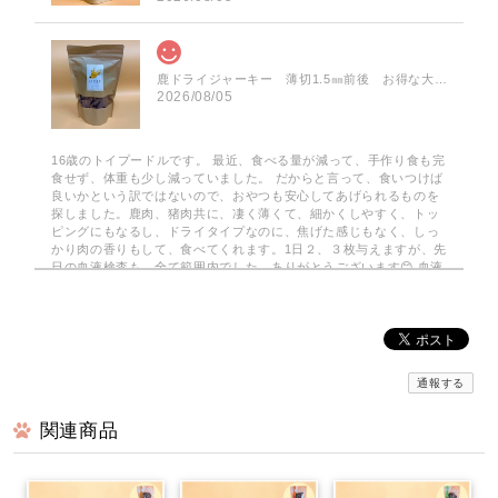
鹿ドライジャーキー 薄切1.5㎜前後 お得な大袋 75g
2026/08/05
16歳のトイプードルです。 最近、食べる量が減って、手作り食も完
食せず、体重も少し減っていました。 だからと言って、食いつけば
良いかという訳ではないので、おやつも安心してあげられるものを
探しました。鹿肉、猪肉共に、凄く薄くて、細かくしやすく、トッ
ピングにもなるし、ドライタイプなのに、焦げた感じもなく、しっ
かり肉の香りもして、食べてくれます。1日２、３枚与えますが、先
日の血液検査も、全て範囲内でした。ありがとうございます😊 血液
検査も全て範囲内でした。
みんなでわけるドライジャーキー 小分けパック
2026/08/03
通報する
関連商品
京丹波自然工房さんの…みんなでわけるドライジャーキーを注文し
てみました。小分けの袋で10袋…2枚入りで 使いがっても良く
今回は鹿のドライジャーキーに…。家は愛犬2匹なので、早速届いて