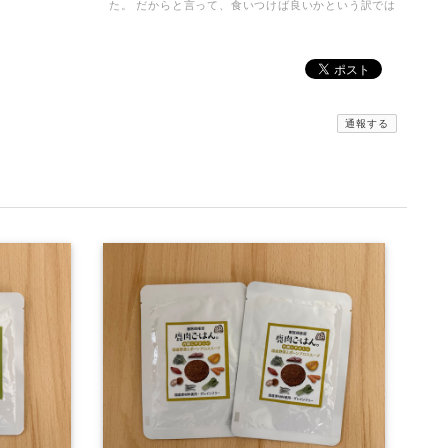
た。 だからと言って、食いつけば良いかという訳では
ないので、おやつも安心してあげられるものを探しま
した。鹿肉、猪肉共に、凄く薄くて、細かくしやす
く、トッピングにもなるし、ドライタイプなのに、焦
げた感じもなく、しっかり肉の香りもして、食べてく
れます。1日２、３枚与えますが、先日の血液検査
も、全て範囲内でした。ありがとうございます😊 血液
通報する
検査も全て範囲内でした。
みんなでわけるドライジャーキー 小分けパック
2026/08/03
京丹波自然工房さんの…みんなでわけるドライジャー
キーを注文してみました。小分けの袋で10袋…2枚入
りで 使いがっても良く 今回は鹿のドライジャーキ
ーに…。家は愛犬2匹なので、早速届いて分かるの
か？凄く喜んでいます。封をあけると！喜びをか消せ
ないのか！大喜びで！ 飼い主も嬉しくなる次第で
す。いろんなジャーキーをあげて来ましたが！格別に
喜び方が違います。○ レッスンやご飯の前のおやつ
で あげてますが！まだまだ気になる品物が沢山有る