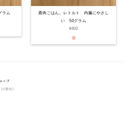
ので！また購入させて頂きます…。笑
グラム
鹿肉ごはん。レトルト 内臓にやさし
い 50グラム
鹿肉ごはん。お得な1.5kg smileyコラボ！
¥800
2026/07/30
Smiley (スマイリー) 国産ﾁｷﾝdeli 1.5kg
2026/07/30
10番地1
猪レトルト(カット肉) 50グラム
2026/07/30
鹿ドライアキレス 25グラム
通常品（25g）