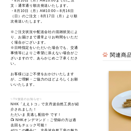
・8月10日（月）AM10:00までのご注
文：通常通り順次発送いたします。
・8月10日（月）AM10:00～8月16日
（日）のご注文：8月17日（月）より順
次発送いたします。
※ご注文状況や配送会社の混雑状況によ
り、お届けまで通常よりお時間をいただ
く場合がございます。
※日時指定をいただいた場合でも、交通
事情等によりご希望に添えない場合がご
関連商
ざいますので、あらかじめご了承くださ
い。
お客様にはご不便をおかけいたします
が、ご理解・ご協力のほどよろしくお願
いいたします。
✨TV放送のお知らせ✨
NHK「ええトコ」で京丹波自然工房が紹
介されました！
ただいま 見逃し配信中 です！
📺 NHKオンデマンド：ご登録の方は過
去回もチェック可能！
ぜひこの機会に、京丹波自然工房の魅力