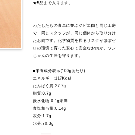
★5品まで入ります。
わたしたちの食卓に並ぶジビエ肉と同じ工房
で、同じスタッフが、同じ個体から取り分け
たお肉です。化学物質を摂るリスクがほぼゼ
ロの環境で育った安心で安全なお肉が、ワン
ちゃんの生涯を守ります。
■栄養成分表示(100gあたり)
エネルギー:117Kcal
たんぱく質:27.7g
脂質:0.7g
炭水化物:0.1g未満
食塩相当量:0.14g
灰分:1.7g
水分:70.3g