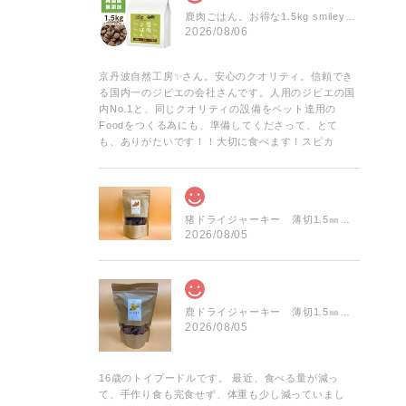
鹿肉ごはん。お得な1.5kg smileyコラボ！
2026/08/06
京丹波自然工房✨️さん。安心のクオリティ。信頼でき
る国内一のジビエの会社さんです。人用のジビエの国
内No.1と、同じクオリティの設備をペット達用の
Foodをつくる為にも、準備してくださって、とて
も、ありがたいです！！大切に食べます！スピカ
猪ドライジャーキー 薄切1.5㎜前後 お得な大袋 60g
2026/08/05
鹿ドライジャーキー 薄切1.5㎜前後 お得な大袋 75g
2026/08/05
16歳のトイプードルです。 最近、食べる量が減っ
て、手作り食も完食せず、体重も少し減っていまし