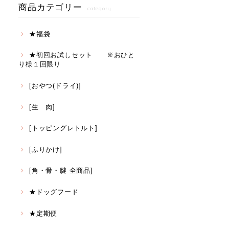
商品カテゴリー
category
★福袋
★初回お試しセット ※おひと
り様１回限り
[おやつ(ドライ)]
[生 肉]
[トッピングレトルト]
[ふりかけ]
[角・骨・腱 全商品]
★ドッグフード
★定期便