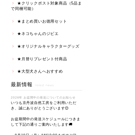
★クリックポスト対象商品（5品ま
で同梱可能）
★まとめ買いお徳用セット
★ネコちゃんのジビエ
★オリジナルキャラクターグッズ
★月替りプレゼント付商品
★大型犬さんへおすすめ
最新情報
latest news
2026年 お盆間中の発送についてのお知らせ
いつも京丹波自然工房をご利用いただ
き、誠にありがとうございます😊
お盆期間中の発送スケジュールにつきま
して下記の通りご案内いたします🚚