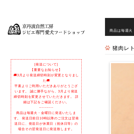
商品は毎週火
猪肉レト
[発送について]
【重要なお知らせ】
🚚3月より発送締切時刻が変更となりまし
た🚚
平素よりご利用いただきありがとうござ
います。 誠に勝手ながら、3月より発送
締切時刻を変更させていただきます。 詳
細は下記をご確認ください。
----------
商品は毎週火・金曜日に発送いたしま
す。 発送日前日10時以降のご注文は翌発
送日に、発送日が休業日（祝休日等）の
場合その翌発送日に発送致します。