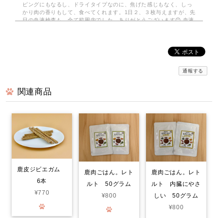
ピングにもなるし、ドライタイプなのに、焦げた感じもなく、しっ
かり肉の香りもして、食べてくれます。1日２、３枚与えますが、先
日の血液検査も、全て範囲内でした。ありがとうございます😊 血液
検査も全て範囲内でした。
みんなでわけるドライジャーキー 小分けパック
2026/08/03
通報する
関連商品
京丹波自然工房さんの…みんなでわけるドライジャーキーを注文し
てみました。小分けの袋で10袋…2枚入りで 使いがっても良く
今回は鹿のドライジャーキーに…。家は愛犬2匹なので、早速届いて
分かるのか？凄く喜んでいます。封をあけると！喜びをか消せない
のか！大喜びで！ 飼い主も嬉しくなる次第です。いろんなジャー
キーをあげて来ましたが！格別に喜び方が違います。○ レッスン
やご飯の前のおやつで あげてますが！まだまだ気になる品物が沢
山有るので！また購入させて頂きます…。笑
鹿皮ジビエガム
鹿肉ごはん。レト
鹿肉ごはん。レト
6本
ルト 50グラム
ルト 内臓にやさ
鹿肉ごはん。お得な1.5kg smileyコラボ！
¥770
¥800
しい 50グラム
2026/07/30
¥800