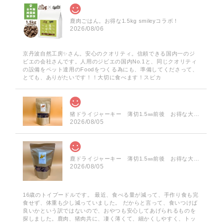
鹿肉ごはん。お得な1.5kg smileyコラボ！
2026/08/06
京丹波自然工房✨️さん。安心のクオリティ。信頼できる国内一のジ
ビエの会社さんです。人用のジビエの国内No.1と、同じクオリティ
の設備をペット達用のFoodをつくる為にも、準備してくださって、
とても、ありがたいです！！大切に食べます！スピカ
猪ドライジャーキー 薄切1.5㎜前後 お得な大袋 60g
2026/08/05
鹿ドライジャーキー 薄切1.5㎜前後 お得な大袋 75g
2026/08/05
16歳のトイプードルです。 最近、食べる量が減って、手作り食も完
食せず、体重も少し減っていました。 だからと言って、食いつけば
良いかという訳ではないので、おやつも安心してあげられるものを
探しました。鹿肉、猪肉共に、凄く薄くて、細かくしやすく、トッ