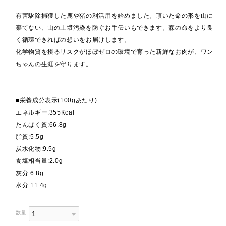
有害駆除捕獲した鹿や猪の利活用を始めました。頂いた命の形を山に
棄てない、山の土壌汚染を防ぐお手伝いもできます。森の命をより良
く循環できればの想いをお届けします。
化学物質を摂るリスクがほぼゼロの環境で育った新鮮なお肉が、ワン
ちゃんの生涯を守ります。
■栄養成分表示(100gあたり)
エネルギー:355Kcal
たんぱく質:66.8g
脂質:5.5g
炭水化物:9.5g
食塩相当量:2.0g
灰分:6.8g
水分:11.4g
数量