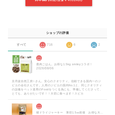
ショップの評価
すべて
716
6
2
鹿肉ごはん。お得な1.5kg smileyコラボ！
2026/08/06
京丹波自然工房✨️さん。安心のクオリティ。信頼できる国内一のジ
ビエの会社さんです。人用のジビエの国内No.1と、同じクオリティ
の設備をペット達用のFoodをつくる為にも、準備してくださって、
とても、ありがたいです！！大切に食べます！スピカ
猪ドライジャーキー 薄切1.5㎜前後 お得な大袋 60g