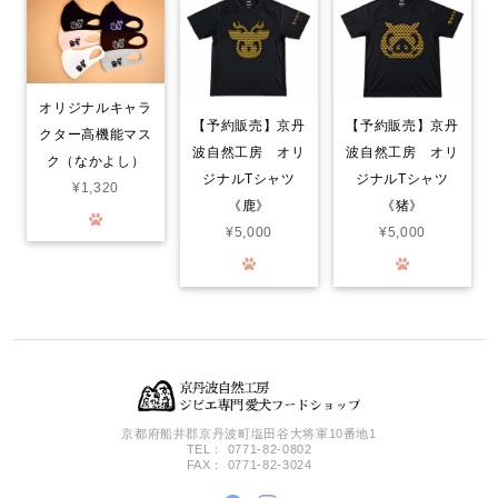
分かるのか？凄く喜んでいます。封をあけると！喜びをか消せない
のか！大喜びで！ 飼い主も嬉しくなる次第です。いろんなジャー
キーをあげて来ましたが！格別に喜び方が違います。○ レッスン
やご飯の前のおやつで あげてますが！まだまだ気になる品物が沢
山有るので！また購入させて頂きます…。笑
オリジナルキャラ
【予約販売】京丹
【予約販売】京丹
クター高機能マス
波自然工房 オリ
波自然工房 オリ
ク（なかよし）
鹿肉ごはん。お得な1.5kg smileyコラボ！
ジナルTシャツ
ジナルTシャツ
2026/07/30
¥1,320
《鹿》
《猪》
¥5,000
¥5,000
Smiley (スマイリー) 国産ﾁｷﾝdeli 1.5kg
2026/07/30
猪レトルト(カット肉) 50グラム
2026/07/30
京都府船井郡京丹波町塩田谷大将軍10番地1
TEL： 0771-82-0802
FAX： 0771-82-3024