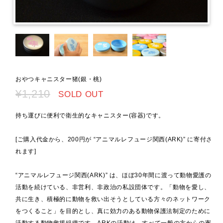
おやつキャニスター猪(銀・桃)
¥1,210
SOLD OUT
持ち運びに便利で衛生的なキャニスター(容器)です。
[ご購入代金から、200円が “アニマルレフュージ関西(ARK)” に寄付さ
れます]
“アニマルレフュージ関西(ARK)” は、ほぼ30年間に渡って動物愛護の
活動を続けている、非営利、非政治の私設団体です。「動物を愛し、
共に生き、積極的に動物を救い出そうとしている方々のネットワーク
をつくること」を目的とし、真に効力のある動物保護法制定のために
活動する動物救援組織です。ARKの活動は、すべて一般の方からの寄