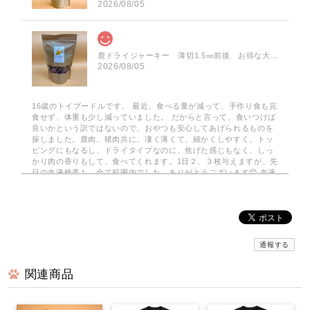
2026/08/05
鹿ドライジャーキー 薄切1.5㎜前後 お得な大袋 75g
2026/08/05
16歳のトイプードルです。 最近、食べる量が減って、手作り食も完
食せず、体重も少し減っていました。 だからと言って、食いつけば
良いかという訳ではないので、おやつも安心してあげられるものを
探しました。鹿肉、猪肉共に、凄く薄くて、細かくしやすく、トッ
ピングにもなるし、ドライタイプなのに、焦げた感じもなく、しっ
かり肉の香りもして、食べてくれます。1日２、３枚与えますが、先
日の血液検査も、全て範囲内でした。ありがとうございます😊 血液
検査も全て範囲内でした。
みんなでわけるドライジャーキー 小分けパック
2026/08/03
通報する
関連商品
京丹波自然工房さんの…みんなでわけるドライジャーキーを注文し
てみました。小分けの袋で10袋…2枚入りで 使いがっても良く
今回は鹿のドライジャーキーに…。家は愛犬2匹なので、早速届いて