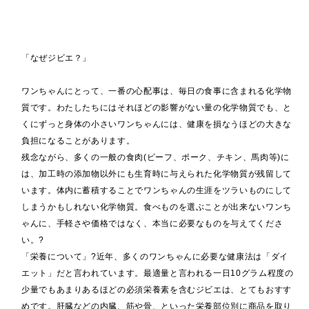
「なぜジビエ？」
ワンちゃんにとって、一番の心配事は、毎日の食事に含まれる化学物
質です。わたしたちにはそれほどの影響がない量の化学物質でも、と
くにずっと身体の小さいワンちゃんには、健康を損なうほどの大きな
負担になることがあります。
残念ながら、多くの一般の食肉(ビーフ、ポーク、チキン、馬肉等)に
は、加工時の添加物以外にも生育時に与えられた化学物質が残留して
います。体内に蓄積することでワンちゃんの生涯をツラいものにして
しまうかもしれない化学物質。食べものを選ぶことが出来ないワンち
ゃんに、手軽さや価格ではなく、本当に必要なものを与えてくださ
い。?
「栄養について」?近年、多くのワンちゃんに必要な健康法は「ダイ
エット」だと言われています。最適量と言われる一日10グラム程度の
少量でもあまりあるほどの必須栄養素を含むジビエは、とてもおすす
めです。肝臓などの内臓、筋や骨、といった栄養部位別に商品を取り