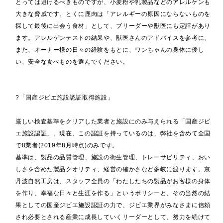
とっては避けるべきものですが、小麦粉や乳製品などのアレルゲンも
大きな脅威です。とくに鹿肉は「アレルギーの原因にならないものを
探して最後に出会う食材」として、ブリーダーや獣医にも定評があり
ます。アレルゲンテストの結果や、獣医さんのアドバイスを参考に、
また、オーナー様の日々の経験をもとに、ワンちゃんの身体に優し
い、安全な食べものを選んでください。
?「国産ジビエ施設認証取得施設」
厳しい検査基準をクリアした業者と施設にのみ与えられる「国産ジビ
エ施設認証」。現在、この認証を持っているのは、弊社を含めて全国
で8業者(2019年8月時点)のみです。
基準は、製品の品質管理、施設の衛生管理、トレーサビリティ、おい
しさを含めた製品クオリティ、経営の確かさなど多岐に渡ります。京
丹波自然工房は、スタッフ全員の「わたしたちの製品がお客様の身体
を作り、幸福な日々と生涯を作る」というポリシーと、その当然の結
果としての国産ジビエ施設認証の力で、ジビエ業界がみなさまに信頼
され必要とされる産業に成長していくリーダーとして、努力を続けて