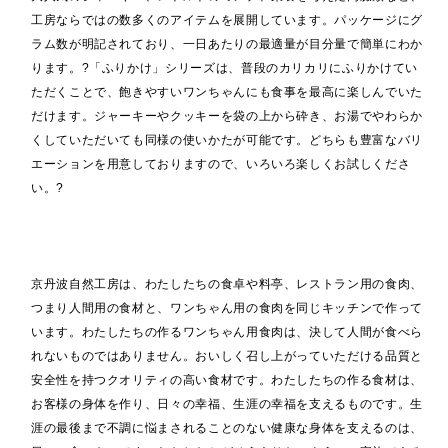
工房ならではの数多くのアイテムを展開しています。パッケージにグ
ラム数が明記されており、一日あたりの最適量が目分量で簡単にわか
ります。?「ふりかけ」シリーズは、普段のカリカリにふりかけてい
ただくことで、飽きやすいワンちゃんにも食事を最高に楽しんでいた
だけます。ジャーキーやクッキーを袋の上から砕き、お湯でやわらか
くしていただいても同様の使いかたが可能です。どちらも豊富なバリ
エーションを用意しておりますので、いろいろ楽しくお試しくださ
い。?
京丹波自然工房は、わたしたちの食卓や料亭、レストラン用の食肉、
つまり人間用の食材と、ワンちゃん用の食肉を同じキッチンで作って
います。わたしたちの作るワンちゃん用食肉は、決して人間が食べら
れないものではありません。おいしく召し上がっていただける品質と
安全性を持つクオリティの高い食材です。わたしたちの作る食材は、
お客様の身体を作り、日々の幸福、生涯の幸福を支えるものです。生
涯の最後まで不調に悩まされることのない健康な身体を支えるのは、