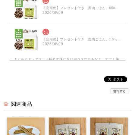
【定期便】プレゼント付き 鹿肉ごはん。600ｇ・鹿レトルトスープ２個
2026/08/09
【定期便】プレゼント付き 鹿肉ごはん。1.5㎏・鹿レトルトスープ４個
2026/08/09
よくあるドッグフード特有の嫌な臭いやベタつきもなく、すごく美
味しそうに喜んで食べてくれるので、何年も食べさせています。
鹿肉ごはん。お得な1.5kg smileyコラボ！
2026/08/06
通報する
関連商品
京丹波自然工房✨️さん。安心のクオリティ。信頼できる国内一のジ
ビエの会社さんです。人用のジビエの国内No.1と、同じクオリティ
の設備をペット達用のFoodをつくる為にも、準備してくださって、
とても、ありがたいです！！大切に食べます！スピカ