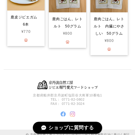
猪ドライジャーキー 薄切1.5㎜前後 お得な大袋 60g
2026/08/05
鹿皮ジビエガム
鹿肉ごはん。レト
鹿肉ごはん。レト
6本
ルト 50グラム
ルト 内臓にやさ
¥770
¥800
しい 50グラム
鹿ドライジャーキー 薄切1.5㎜前後 お得な大袋 75g
2026/08/05
¥800
16歳のトイプードルです。 最近、食べる量が減って、手作り食も完
食せず、体重も少し減っていました。 だからと言って、食いつけば
良いかという訳ではないので、おやつも安心してあげられるものを
探しました。鹿肉、猪肉共に、凄く薄くて、細かくしやすく、トッ
ピングにもなるし、ドライタイプなのに、焦げた感じもなく、しっ
かり肉の香りもして、食べてくれます。1日２、３枚与えますが、先
日の血液検査も、全て範囲内でした。ありがとうございます😊 血液
検査も全て範囲内でした。
京都府船井郡京丹波町塩田谷大将軍10番地1
TEL： 0771-82-0802
FAX： 0771-82-3024
みんなでわけるドライジャーキー 小分けパック
2026/08/03
ショップに質問する
京丹波自然工房 |
プライバシーポリシー
|
特定商取引法に基づく表記