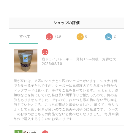
ショップの評価
すべて
719
6
2
鹿ドライジャーキー 薄切1.5㎜前後 お得な大袋 75g
2026/08/10
我が家には、２匹のシュナと１匹のシーズーがいます。シュナは何
でも食べる子たちですが、シーズーは元保護犬で引き取った時から
ドッグフードは食べず、手作りご飯を食べています。 もともと、添
加物などを気にしていた私は長い間手作りご飯だったので、何の苦
労もありませんでした。ですので、おやつも添加物のない干し肉を
与えていたところ、こちらの商品と出会いました。 薄くて、香りも
よくとても食い付きが良いのでご褒美やおやつに最適です。 シーズ
ーのおやつはこちらの商品でないと食べなくなりました。 毎月10袋
単位で購入するくらいのお気にりです。