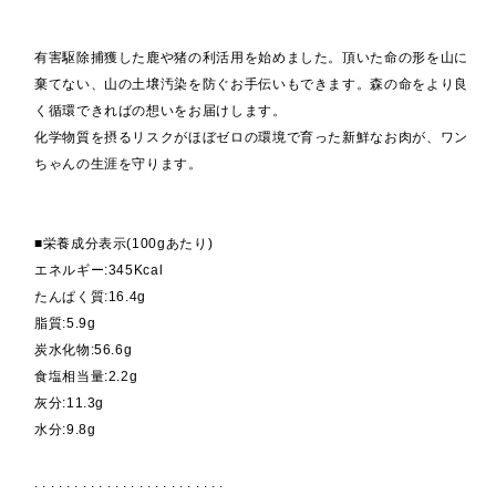
有害駆除捕獲した鹿や猪の利活用を始めました。頂いた命の形を山に
棄てない、山の土壌汚染を防ぐお手伝いもできます。森の命をより良
く循環できればの想いをお届けします。
化学物質を摂るリスクがほぼゼロの環境で育った新鮮なお肉が、ワン
ちゃんの生涯を守ります。
■栄養成分表示(100gあたり)
エネルギー:345Kcal
たんぱく質:16.4g
脂質:5.9g
炭水化物:56.6g
食塩相当量:2.2g
灰分:11.3g
水分:9.8g
. . . . . . . . . . . . . . . . . . . . . . . .