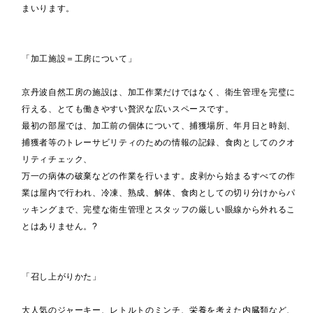
まいります。
「加工施設＝工房について」
京丹波自然工房の施設は、加工作業だけではなく、衛生管理を完璧に
行える、とても働きやすい贅沢な広いスペースです。
最初の部屋では、加工前の個体について、捕獲場所、年月日と時刻、
捕獲者等のトレーサビリティのための情報の記録、食肉としてのクオ
リティチェック、
万一の病体の破棄などの作業を行います。皮剥から始まるすべての作
業は屋内で行われ、冷凍、熟成、解体、食肉としての切り分けからパ
ッキングまで、完璧な衛生管理とスタッフの厳しい眼線から外れるこ
とはありません。?
「召し上がりかた」
大人気のジャーキー、レトルトのミンチ、栄養を考えた内臓類など、