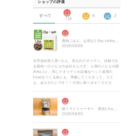
ショップの評価
すべて
6
2
716
鹿肉ごはん。お得な1.5kg smileyコラボ！
2026/08/06
京丹波自然工房✨️さん。安心のクオリティ。信頼でき
る国内一のジビエの会社さんです。人用のジビエの国
内No.1と、同じクオリティの設備をペット達用の
Foodをつくる為にも、準備してくださって、とて
も、ありがたいです！！大切に食べます！スピカ
猪ドライジャーキー 薄切1.5㎜前後 お得な大袋 60g
2026/08/05