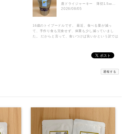
鹿ドライジャーキー 薄切1.5㎜前後 お得な大袋 75g
2026/08/05
16歳のトイプードルです。 最近、食べる量が減っ
て、手作り食も完食せず、体重も少し減っていまし
た。 だからと言って、食いつけば良いかという訳では
ないので、おやつも安心してあげられるものを探しま
した。鹿肉、猪肉共に、凄く薄くて、細かくしやす
く、トッピングにもなるし、ドライタイプなのに、焦
げた感じもなく、しっかり肉の香りもして、食べてく
れます。1日２、３枚与えますが、先日の血液検査
も、全て範囲内でした。ありがとうございます😊 血液
通報する
検査も全て範囲内でした。
みんなでわけるドライジャーキー 小分けパック
2026/08/03
京丹波自然工房さんの…みんなでわけるドライジャー
キーを注文してみました。小分けの袋で10袋…2枚入
りで 使いがっても良く 今回は鹿のドライジャーキ