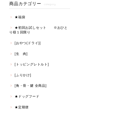
商品カテゴリー
category
★福袋
★初回お試しセット ※おひと
り様１回限り
[おやつ(ドライ)]
[生 肉]
[トッピングレトルト]
[ふりかけ]
[角・骨・腱 全商品]
★ドッグフード
★定期便