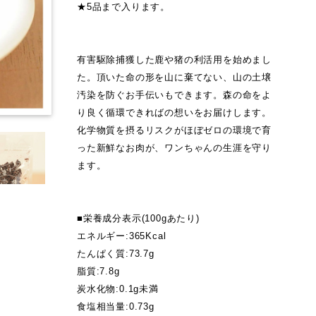
★5品まで入ります。
有害駆除捕獲した鹿や猪の利活用を始めまし
た。頂いた命の形を山に棄てない、山の土壌
汚染を防ぐお手伝いもできます。森の命をよ
り良く循環できればの想いをお届けします。
化学物質を摂るリスクがほぼゼロの環境で育
った新鮮なお肉が、ワンちゃんの生涯を守り
ます。
■栄養成分表示(100gあたり)
エネルギー:365Kcal
たんぱく質:73.7g
脂質:7.8g
炭水化物:0.1g未満
食塩相当量:0.73g