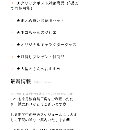
★クリックポスト対象商品（5品ま
で同梱可能）
★まとめ買いお徳用セット
★ネコちゃんのジビエ
★オリジナルキャラクターグッズ
★月替りプレゼント付商品
★大型犬さんへおすすめ
最新情報
latest news
2026年 お盆間中の発送についてのお知らせ
いつも京丹波自然工房をご利用いただ
き、誠にありがとうございます😊
お盆期間中の発送スケジュールにつきま
して下記の通りご案内いたします🚚