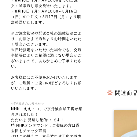
・8月10日（月）AM10:00までのご注
文：通常通り順次発送いたします。
・8月10日（月）AM10:00～8月16日
（日）のご注文：8月17日（月）より順
次発送いたします。
※ご注文状況や配送会社の混雑状況によ
り、お届けまで通常よりお時間をいただ
く場合がございます。
※日時指定をいただいた場合でも、交通
事情等によりご希望に添えない場合がご
ざいますので、あらかじめご了承くださ
い。
お客様にはご不便をおかけいたします
が、ご理解・ご協力のほどよろしくお願
いいたします。
関連商
✨TV放送のお知らせ✨
NHK「ええトコ」で京丹波自然工房が紹
介されました！
ただいま 見逃し配信中 です！
📺 NHKオンデマンド：ご登録の方は過
去回もチェック可能！
ぜひこの機会に、京丹波自然工房の魅力