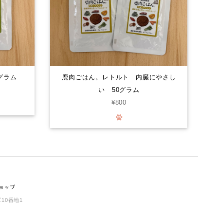
ーに…。家は愛犬2匹なので、早速届いて分かるの
か？凄く喜んでいます。封をあけると！喜びをか消せ
ないのか！大喜びで！ 飼い主も嬉しくなる次第で
す。いろんなジャーキーをあげて来ましたが！格別に
喜び方が違います。○ レッスンやご飯の前のおやつ
で あげてますが！まだまだ気になる品物が沢山有る
ので！また購入させて頂きます…。笑
グラム
鹿肉ごはん。レトルト 内臓にやさし
い 50グラム
鹿肉ごはん。お得な1.5kg smileyコラボ！
¥800
2026/07/30
Smiley (スマイリー) 国産ﾁｷﾝdeli 1.5kg
2026/07/30
10番地1
猪レトルト(カット肉) 50グラム