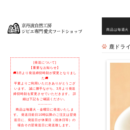
商品は毎週火
鹿ドライ
[発送について]
【重要なお知らせ】
🚚3月より発送締切時刻が変更となりまし
た🚚
平素よりご利用いただきありがとうござ
います。 誠に勝手ながら、3月より発送
締切時刻を変更させていただきます。 詳
細は下記をご確認ください。
----------
商品は毎週火・金曜日に発送いたしま
す。 発送日前日10時以降のご注文は翌発
送日に、発送日が休業日（祝休日等）の
場合その翌発送日に発送致します。