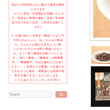
合計11,000円以上のご購入で送料が無料
になります
（ただし常温・冷凍商品を同梱いたしま
す。別送をご希望の場合、冷凍・常温商
品それぞれのご注文、ご決済をお願いし
ます)
🐾 お届け先のご住所をご確認ください🐾
大切なわんちゃん・ねこちゃんの商品
が、ちゃんとお届けできるように💌
ご入力いただいた住所に間違いがない
か、もう一度ご確認をお願いいたしま
す。 特に「番地」「建物名・お部屋番
号」「郵便番号」の記入漏れにご注意く
ださい。 ご住所の入力間違いでお届けが
できなかった場合、 再配送には追加の送
料をお願いすることがございます。
いつもありがとうございます🐶🐱✨