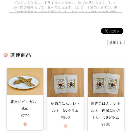
ピングにもなるし、ドライタイプなのに、焦げた感じもなく、しっ
かり肉の香りもして、食べてくれます。1日２、３枚与えますが、先
日の血液検査も、全て範囲内でした。ありがとうございます😊 血液
検査も全て範囲内でした。
みんなでわけるドライジャーキー 小分けパック
2026/08/03
通報する
関連商品
京丹波自然工房さんの…みんなでわけるドライジャーキーを注文し
てみました。小分けの袋で10袋…2枚入りで 使いがっても良く
今回は鹿のドライジャーキーに…。家は愛犬2匹なので、早速届いて
分かるのか？凄く喜んでいます。封をあけると！喜びをか消せない
のか！大喜びで！ 飼い主も嬉しくなる次第です。いろんなジャー
キーをあげて来ましたが！格別に喜び方が違います。○ レッスン
やご飯の前のおやつで あげてますが！まだまだ気になる品物が沢
山有るので！また購入させて頂きます…。笑
鹿皮ジビエガム
鹿肉ごはん。レト
鹿肉ごはん。レト
6本
ルト 50グラム
ルト 内臓にやさ
鹿肉ごはん。お得な1.5kg smileyコラボ！
¥770
¥800
しい 50グラム
2026/07/30
¥800