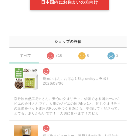
日本国内にお住まいの方向け
ショップの評価
すべて
716
6
2
鹿肉ごはん。お得な1.5kg smileyコラボ！
2026/08/06
京丹波自然工房✨️さん。安心のクオリティ。信頼できる国内一のジ
ビエの会社さんです。人用のジビエの国内No.1と、同じクオリティ
の設備をペット達用のFoodをつくる為にも、準備してくださって、
とても、ありがたいです！！大切に食べます！スピカ
猪ドライジャーキー 薄切1.5㎜前後 お得な大袋 60g