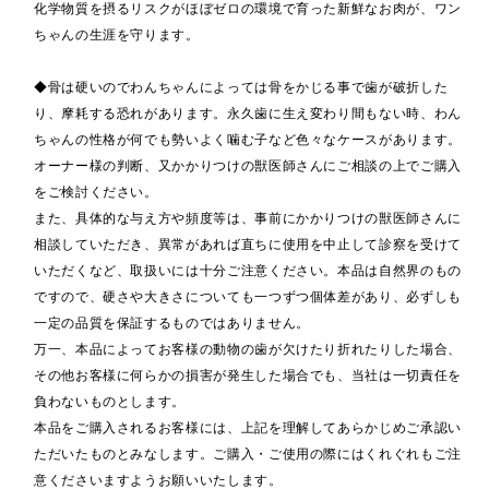
化学物質を摂るリスクがほぼゼロの環境で育った新鮮なお肉が、ワン
ちゃんの生涯を守ります。
◆骨は硬いのでわんちゃんによっては骨をかじる事で歯が破折した
り、摩耗する恐れがあります。永久歯に生え変わり間もない時、わん
ちゃんの性格が何でも勢いよく噛む子など色々なケースがあります。
オーナー様の判断、又かかりつけの獣医師さんにご相談の上でご購入
をご検討ください。
また、具体的な与え方や頻度等は、事前にかかりつけの獣医師さんに
相談していただき、異常があれば直ちに使用を中止して診察を受けて
いただくなど、取扱いには十分ご注意ください。本品は自然界のもの
ですので、硬さや大きさについても一つずつ個体差があり、必ずしも
一定の品質を保証するものではありません。
万一、本品によってお客様の動物の歯が欠けたり折れたりした場合、
その他お客様に何らかの損害が発生した場合でも、当社は一切責任を
負わないものとします。
本品をご購入されるお客様には、上記を理解してあらかじめご承認い
ただいたものとみなします。ご購入・ご使用の際にはくれぐれもご注
意くださいますようお願いいたします。