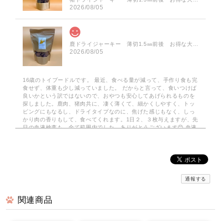
2026/08/05
鹿ドライジャーキー 薄切1.5㎜前後 お得な大袋 75g
2026/08/05
16歳のトイプードルです。 最近、食べる量が減って、手作り食も完
食せず、体重も少し減っていました。 だからと言って、食いつけば
良いかという訳ではないので、おやつも安心してあげられるものを
探しました。鹿肉、猪肉共に、凄く薄くて、細かくしやすく、トッ
ピングにもなるし、ドライタイプなのに、焦げた感じもなく、しっ
かり肉の香りもして、食べてくれます。1日２、３枚与えますが、先
日の血液検査も、全て範囲内でした。ありがとうございます😊 血液
検査も全て範囲内でした。
みんなでわけるドライジャーキー 小分けパック
2026/08/03
通報する
関連商品
京丹波自然工房さんの…みんなでわけるドライジャーキーを注文し
てみました。小分けの袋で10袋…2枚入りで 使いがっても良く