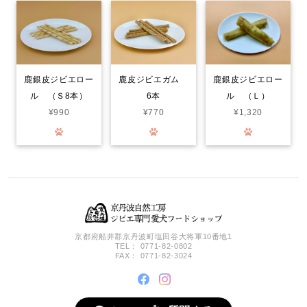
今回は鹿のドライジャーキーに…。家は愛犬2匹なので、早速届いて
分かるのか？凄く喜んでいます。封をあけると！喜びをか消せない
のか！大喜びで！ 飼い主も嬉しくなる次第です。いろんなジャー
キーをあげて来ましたが！格別に喜び方が違います。○ レッスン
やご飯の前のおやつで あげてますが！まだまだ気になる品物が沢
山有るので！また購入させて頂きます…。笑
鹿銀皮ジビエロー
鹿皮ジビエガム
鹿銀皮ジビエロー
ル （Ｓ8本）
6本
ル （Ｌ）
鹿肉ごはん。お得な1.5kg smileyコラボ！
¥990
¥770
¥1,320
2026/07/30
Smiley (スマイリー) 国産ﾁｷﾝdeli 1.5kg
2026/07/30
京都府船井郡京丹波町塩田谷大将軍10番地1
TEL： 0771-82-0802
FAX： 0771-82-3024
猪レトルト(カット肉) 50グラム
2026/07/30