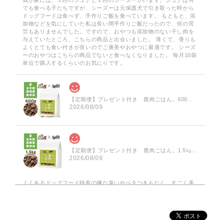
我が家には、２匹のシュナと１匹のシーズーがいます。シュナは何
でも食べる子たちですが、シーズーは元保護犬で引き取った時から
ドッグフードは食べず、手作りご飯を食べています。 もともと、添
加物などを気にしていた私は長い間手作りご飯だったので、何の苦
労もありませんでした。ですので、おやつも添加物のない干し肉を
与えていたところ、こちらの商品と出会いました。 薄くて、香りも
よくとても食い付きが良いのでご褒美やおやつに最適です。 シーズ
ーのおやつはこちらの商品でないと食べなくなりました。 毎月10袋
単位で購入するくらいのお気にりです。
【定期便】プレゼント付き 鹿肉ごはん。600ｇ・鹿レトルトスープ２個
2026/08/09
【定期便】プレゼント付き 鹿肉ごはん。1.5㎏・鹿レトルトスープ４個
2026/08/09
よくあるドッグフード特有の嫌な臭いやベタつきもなく、すごく美
味しそうに喜んで食べてくれるので、何年も食べさせています。