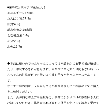
■栄養成分表示(100gあたり)
エネルギー:347Kcal
たんぱく質:77.3g
脂質:4.2g
炭水化物:0.1g未満
食塩相当量:1.4g
灰分:2.9g
水分:15.7g
◆本品は硬いのでわんちゃんによっては本品をかじる事で歯が破折し
たり、摩耗する恐れがあります。永久歯に生え変わり間もない時、わ
んちゃんの性格が何でも勢いよく噛む子など色々なケースがありま
す。
オーナー様の判断、又かかりつけの獣医師さんにご相談の上でご購入
をご検討ください。
また、具体的な与え方や頻度等は、事前にかかりつけの獣医師さんに
相談していただき、異常があれば直ちに使用を中止して診察を受けて