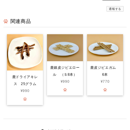
鹿肉ごはん。お得な1.5kg smileyコラボ！
2026/08/06
通報する
関連商品
京丹波自然工房✨️さん。安心のクオリティ。信頼できる国内一のジ
ビエの会社さんです。人用のジビエの国内No.1と、同じクオリティ
の設備をペット達用のFoodをつくる為にも、準備してくださって、
とても、ありがたいです！！大切に食べます！スピカ
猪ドライジャーキー 薄切1.5㎜前後 お得な大袋 60g
2026/08/05
鹿銀皮ジビエロー
鹿皮ジビエガム
ル （Ｓ8本）
6本
鹿ドライアキレ
¥990
¥770
ス 25グラム
鹿ドライジャーキー 薄切1.5㎜前後 お得な大袋 75g
2026/08/05
¥990
16歳のトイプードルです。 最近、食べる量が減って、手作り食も完
食せず、体重も少し減っていました。 だからと言って、食いつけば
良いかという訳ではないので、おやつも安心してあげられるものを
探しました。鹿肉、猪肉共に、凄く薄くて、細かくしやすく、トッ
ピングにもなるし、ドライタイプなのに、焦げた感じもなく、しっ
かり肉の香りもして、食べてくれます。1日２、３枚与えますが、先